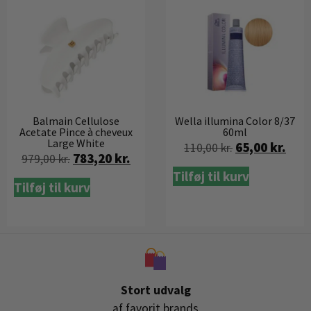
Balmain Cellulose
Wella illumina Color 8/37
Acetate Pince à cheveux
60ml
Large White
65,00
kr.
110,00
kr.
783,20
kr.
979,00
kr.
Tilføj til kurv
Tilføj til kurv
Stort udvalg
af favorit brands