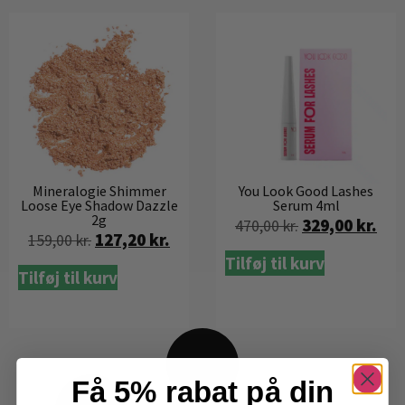
You Look Good Lashes
Mineralogie Shimmer
Serum 4ml
Loose Eye Shadow Dazzle
2g
329,00
kr.
470,00
kr.
127,20
kr.
159,00
kr.
Tilføj til kurv
Tilføj til kurv
Få 5% rabat på din