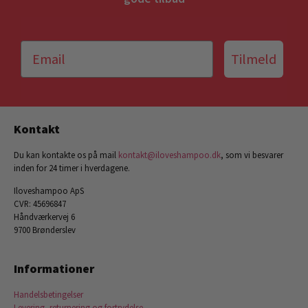
Tilmeld
Kontakt
Du kan kontakte os på mail
kontakt@iloveshampoo.dk
, som vi besvarer
inden for 24 timer i hverdagene.
Iloveshampoo ApS
CVR: 45696847
Håndværkervej 6
9700 Brønderslev
Informationer
Handelsbetingelser
Levering, returnering og fortrydelse