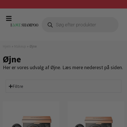
Gratis fragt ved køb over 399,-
Hjem
»
Makeup
»
Øjne
Øjne
Her er vores udvalg af Øjne. Læs mere nederest på siden.
Filtre