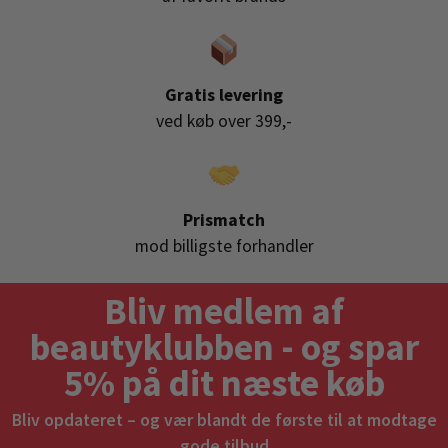
Gratis levering
ved køb over 399,-
Prismatch
mod billigste forhandler
Bliv medlem af
beautyklubben - og spar
5% på dit næste køb
Bliv opdateret – og vær blandt de første til at modtage
gode tilbud