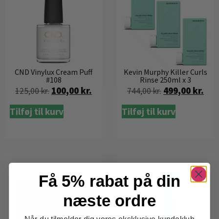
CND Vinylux Cream Puff
Kevin Murphy Killer Curls
#108
Rinse 250ml x 3
100,00
kr.
499,00
kr.
125,00
kr.
744,00
kr.
Tilføj til kurv
Tilføj til kurv
Få 5% rabat på din
næste ordre