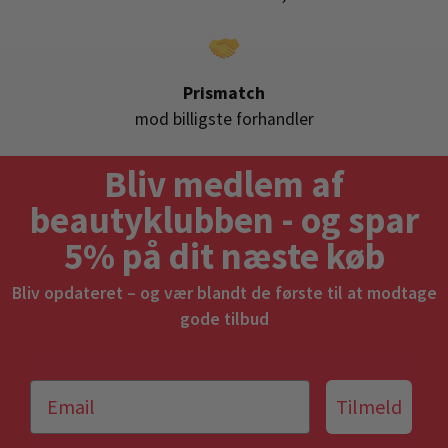
Prismatch
mod billigste forhandler
Bliv medlem af
beautyklubben - og spar
5% på dit næste køb
Bliv opdateret – og vær blandt de første til at modtage
gode tilbud
Tilmeld