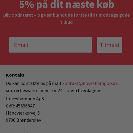
5% på dit næste køb
Bliv opdateret – og vær blandt de første til at modtage gode
tilbud
Tilmeld
Kontakt
Du kan kontakte os på mail
kontakt@iloveshampoo.dk
,
som vi besvarer inden for 24 timer i hverdagene.
Iloveshampoo ApS
CVR: 45696847
Håndværkervej 6
9700 Brønderslev