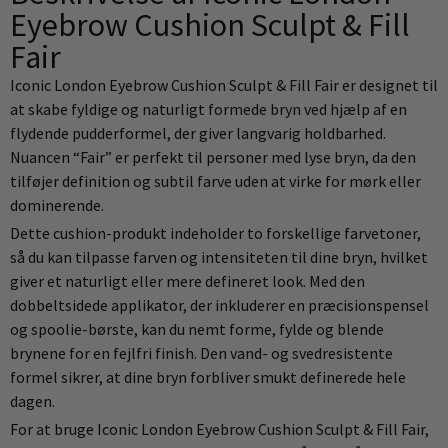
Eyebrow Cushion Sculpt & Fill
Fair
Iconic London Eyebrow Cushion Sculpt & Fill Fair er designet til
at skabe fyldige og naturligt formede bryn ved hjælp af en
flydende pudderformel, der giver langvarig holdbarhed.
Nuancen “Fair” er perfekt til personer med lyse bryn, da den
tilføjer definition og subtil farve uden at virke for mørk eller
dominerende.
Dette cushion-produkt indeholder to forskellige farvetoner,
så du kan tilpasse farven og intensiteten til dine bryn, hvilket
giver et naturligt eller mere defineret look. Med den
dobbeltsidede applikator, der inkluderer en præcisionspensel
og spoolie-børste, kan du nemt forme, fylde og blende
brynene for en fejlfri finish. Den vand- og svedresistente
formel sikrer, at dine bryn forbliver smukt definerede hele
dagen.
For at bruge Iconic London Eyebrow Cushion Sculpt & Fill Fair,