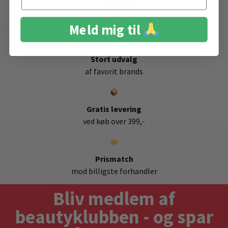
Fill Fair
Meld mig til
Stort udvalg
af favorit brands
Gratis levering
ved køb over 399,-
Prismatch
mod billigste forhandler
Bliv medlem af
beautyklubben - og spar