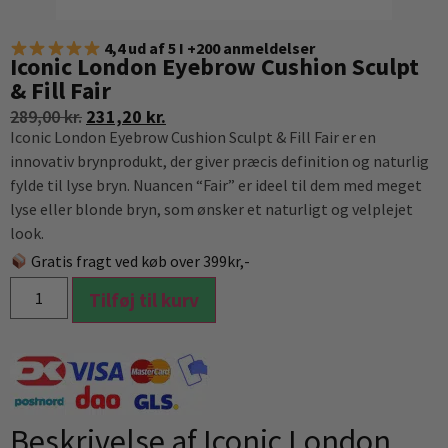
4,4 ud af 5 I +200 anmeldelser
Iconic London Eyebrow Cushion Sculpt
& Fill Fair
289,00
kr.
231,20
kr.
Iconic London Eyebrow Cushion Sculpt & Fill Fair er en
innovativ brynprodukt, der giver præcis definition og naturlig
fylde til lyse bryn. Nuancen “Fair” er ideel til dem med meget
lyse eller blonde bryn, som ønsker et naturligt og velplejet
look.
Gratis fragt ved køb over 399kr,-
Tilføj til kurv
Beskrivelse af Iconic London