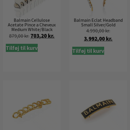
Balmain Eclat Headband
Balmain Cellulose
Small Silver/Gold
Acetate Pince a Cheveux
Medium White/Black
4.990,00
kr.
703,20
kr.
879,00
kr.
3.992,00
kr.
Tilføj til kurv
Tilføj til kurv