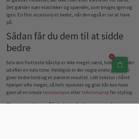
Det gælder især elastikker og spænder, som bruges igen og
igen. En flot accessory er bedst, når den også er rar at have
på.
Sådan får du dem til at sidde
bedre
0
Selv den flotteste hårclip er ikke meget værd, hvis den glider
ud efter en halv time. Heldigvis er der nogle enkle greb, der
giver bedre hold og et pænere resultat. Lidt tekstur i håret
hjælper ofte meget, så helt nyvasket og glat hår kan have
gavn af en smule
tørshampoo
eller
teksturspray
før styling.
Placeringen har også betydning. Sætter man en clip i en
vinkel, der arbejder med hårets naturlige retning, holder den
som regel bedre. Og hvis håret er meget tungt, kan det være
smartere at dele det op i mindre sektioner i stedet for at
samle alt i én klemme.