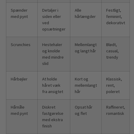
Spænder
Detaljer i
Alle
Festligt,
med pynt
siden eller
hårlængder
feminint,
ved
dekorativt
opsætninger
Scrunchies
Hestehaler
Mellemlangt
Blødt,
og knolde
og langt hår
casual,
med mindre
trendy
slid
Hårbøjler
At holde
Kort og
Klassisk,
håret væk
mellemlangt
rent,
fra ansigtet
hår
poleret
Hårnåle
Diskret
Opsat hår
Raffineret,
med pynt
fastgørelse
og flet
romantisk
med ekstra
finish