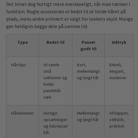
Det bliver dog hurtigt mere overskueligt, når man tænker i
funktion. Nogle accessories er bedst til at holde håret på
plads, mens andre primært er valgt for lookets skyld. Mange
gør heldigvis begge dele på samme tid.
Type
Bedst til
Passer
Udtryk
godt til
Hårclips
At samle
Kort,
Enkelt,
små
mellemlangt
elegant,
sektioner og
og langt hår
moderne
holde
pandehår
væk
Hårklemmer
Hurtige
Mellemlangt
Afslappet,
opsætninger
og langt hår
stilfuldt,
og halvopsat
praktisk
hår