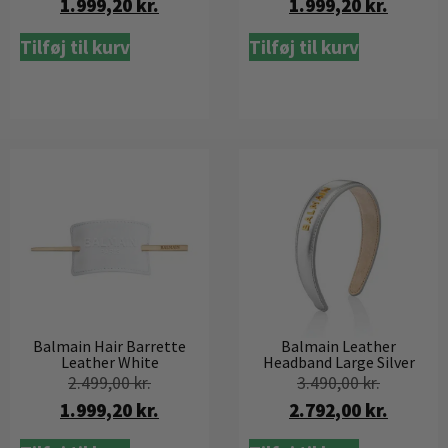
1.999,20
kr.
1.999,20
kr.
Tilføj til kurv
Tilføj til kurv
Balmain Hair Barrette
Balmain Leather
Leather White
Headband Large Silver
2.499,00
kr.
3.490,00
kr.
1.999,20
kr.
2.792,00
kr.