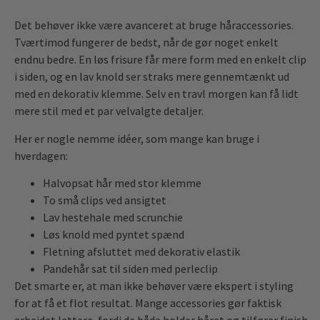
Det behøver ikke være avanceret at bruge håraccessories.
Tværtimod fungerer de bedst, når de gør noget enkelt
endnu bedre. En løs frisure får mere form med en enkelt clip
i siden, og en lav knold ser straks mere gennemtænkt ud
med en dekorativ klemme. Selv en travl morgen kan få lidt
mere stil med et par velvalgte detaljer.
Her er nogle nemme idéer, som mange kan bruge i
hverdagen:
Halvopsat hår med stor klemme
To små clips ved ansigtet
Lav hestehale med scrunchie
Løs knold med pyntet spænd
Fletning afsluttet med dekorativ elastik
Pandehår sat til siden med perleclip
Det smarte er, at man ikke behøver være ekspert i styling
for at få et flot resultat. Mange accessories gør faktisk
arbejdet lettere, fordi de både holder håret og tilfører finish