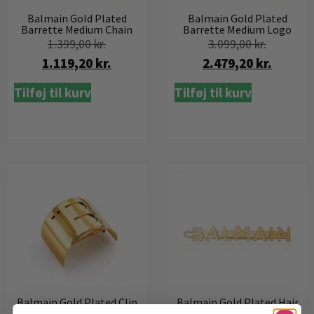
Balmain Gold Plated
Balmain Gold Plated
Barrette Medium Chain
Barrette Medium Logo
1.399,00
kr.
3.099,00
kr.
1.119,20
kr.
2.479,20
kr.
Tilføj til kurv
Tilføj til kurv
Balmain Gold Plated Clip
Balmain Gold Plated Hair
L Logo
Slide Logo