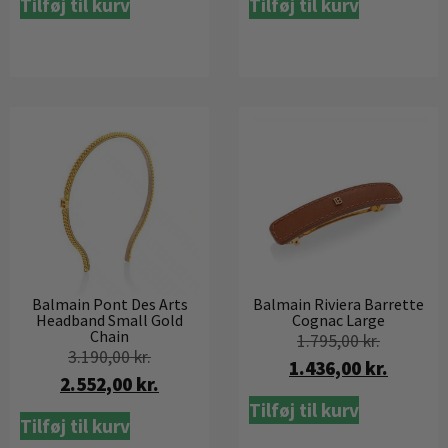
Tilføj til kurv
Tilføj til kurv
Balmain Pont Des Arts
Balmain Riviera Barrette
Headband Small Gold
Cognac Large
Chain
1.795,00
kr.
3.190,00
kr.
1.436,00
kr.
2.552,00
kr.
Tilføj til kurv
Tilføj til kurv