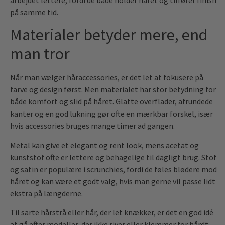
på samme tid.
Materialer betyder mere, end
man tror
Når man vælger håraccessories, er det let at fokusere på
farve og design først. Men materialet har stor betydning for
både komfort og slid på håret. Glatte overflader, afrundede
kanter og en god lukning gør ofte en mærkbar forskel, især
hvis accessories bruges mange timer ad gangen.
Metal kan give et elegant og rent look, mens acetat og
kunststof ofte er lettere og behagelige til dagligt brug. Stof
og satin er populære i scrunchies, fordi de føles blødere mod
håret og kan være et godt valg, hvis man gerne vil passe lidt
ekstra på længderne.
Til sarte hårstrå eller hår, der let knækker, er det en god idé
at gå efter modeller, der ikke river eller klemmer for hårdt.