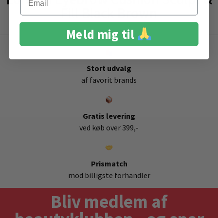
Fill Black Brown
Meld mig til
Stort udvalg
af favorit brands
Gratis levering
ved køb over 399,-
Prismatch
mod billigste forhandler
Bliv medlem af