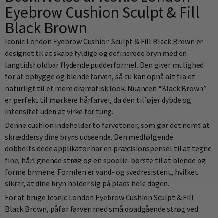
Eyebrow Cushion Sculpt & Fill
Black Brown
Iconic London Eyebrow Cushion Sculpt & Fill Black Brown er
designet til at skabe fyldige og definerede bryn med en
langtidsholdbar flydende pudderformel. Den giver mulighed
for at opbygge og blende farven, så du kan opnå alt fra et
naturligt til et mere dramatisk look. Nuancen “Black Brown”
er perfekt til mørkere hårfarver, da den tilføjer dybde og
intensitet uden at virke for tung.
Denne cushion indeholder to farvetoner, som gør det nemt at
skræddersy dine bryns udseende. Den medfølgende
dobbeltsidede applikator har en præcisionspensel til at tegne
fine, hårlignende strøg og en spoolie-børste til at blende og
forme brynene. Formlen er vand- og svedresistent, hvilket
sikrer, at dine bryn holder sig på plads hele dagen.
For at bruge Iconic London Eyebrow Cushion Sculpt & Fill
Black Brown, påfør farven med små opadgående strøg ved