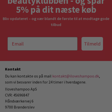
beautyklubben - og spar
5% på dit næste køb
Bliv opdateret – og vær blandt de første til at modtage gode
tilbud
Tilmeld
Kontakt
Du kan kontakte os på mail
kontakt@iloveshampoo.dk
,
som vi besvarer inden for 24 timer i hverdagene.
Iloveshampoo ApS
CVR: 45696847
Håndværkervej 6
9700 Brønderslev