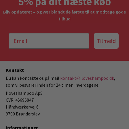
5% på dit næste køb
Bliv opdateret – og vær blandt de første til at modtage gode
tilbud
Tilmeld
Kontakt
Du kan kontakte os på mail
kontakt@iloveshampoo.dk
,
som vi besvarer inden for 24 timer i hverdagene.
Iloveshampoo ApS
CVR: 45696847
Håndværkervej 6
9700 Brønderslev
Informationer