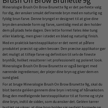
Brush On Brow Brunette 9g
Mineralogie Brush On Brow Brunette 9g er det perfekte valg
for dig, der ønsker smukt definerede bryn med en naturlig og
fyldig brun farve. Denne bryngel er designet til at give dine
bryn den ønskede form og farve, samtidig med at den holder
dem på plads hele dagen. Den lette formel føles ikke tung
eller klæbrig, men giver i stedet en blød og naturlig finish.
Med en praktisk børsteapplikator er det nemt at påføre
produktet præcist og uden besvær. Den præcise applikator gør
det muligt at tilføje farve og definition til selv de fineste
brynhår, hvilket resulterer i et professionelt og poleret look.
Mineralogie Brush On Brow Brunette er også beriget med
nærende ingredienser, der plejer dine bryn og giver dem en
sund glød.
For at bruge Mineralogie Brush On Brow Brunette 9g, skal du
blot børste geléen gennem dine bryn i retning af hårvæksten.
Brug den medfølgende børsteapplikator til at forme og style
dine bryn, indtil de sidder, som du ønsker det. Geléen tørrer
hurtigt og sikrer, at dine bryn holder sig perfekt formede og