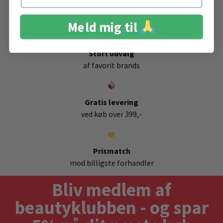
Meld mig til
Stort udvalg
af favorit brands
Gratis levering
ved køb over 399,-
Prismatch
mod billigste forhandler
Bliv medlem af
beautyklubben - og spar