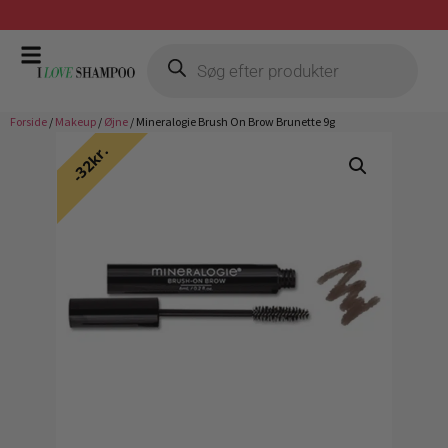
Gratis fragt ved køb over 399,-
Forside
/
Makeup
/
Øjne
/ Mineralogie Brush On Brow Brunette 9g
32kr.