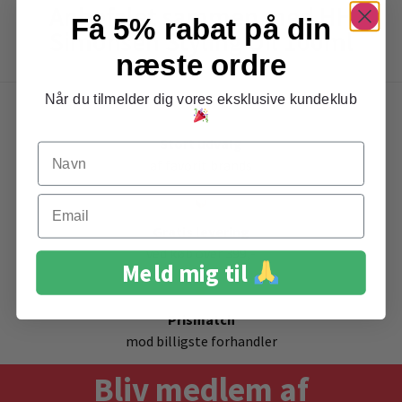
Anbefalet sammen med HH
Få 5% rabat på din
Simonsen Styling Oil 100ml
næste ordre
Når du tilmelder dig vores eksklusive kundeklub
Stort udvalg
Navn
af favorit brands
Email
Gratis levering
ved køb over 399,-
Meld mig til
Prismatch
mod billigste forhandler
Bliv medlem af