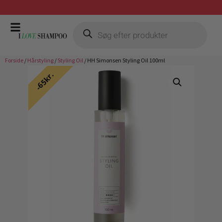
Gratis fragt ved køb over 399,-
Forside
/
Hårstyling
/
Styling Oil
/ HH Simonsen Styling Oil 100ml
65kr.