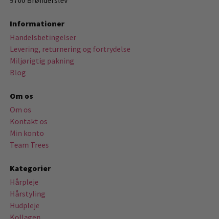
9700 Brønderslev
Informationer
Handelsbetingelser
Levering, returnering og fortrydelse
Miljørigtig pakning
Blog
Om os
Om os
Kontakt os
Min konto
Team Trees
Kategorier
Hårpleje
Hårstyling
Hudpleje
Kollagen