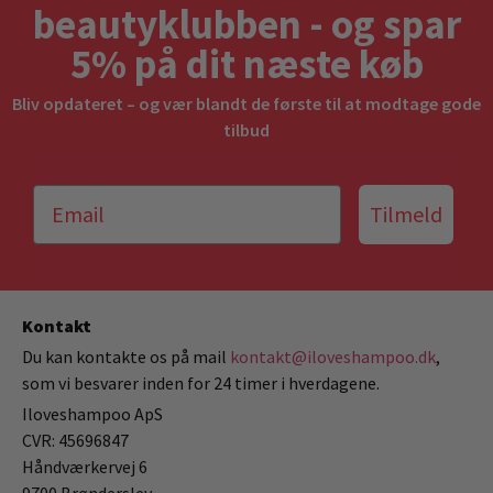
beautyklubben - og spar
5% på dit næste køb
Bliv opdateret – og vær blandt de første til at modtage gode
tilbud
Tilmeld
Kontakt
Du kan kontakte os på mail
kontakt@iloveshampoo.dk
,
som vi besvarer inden for 24 timer i hverdagene.
Iloveshampoo ApS
CVR: 45696847
Håndværkervej 6