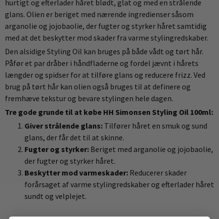
hurtigt og efterlader håret blødt, glat og med en strålende
glans. Olien er beriget med nærende ingredienser såsom
arganolie og jojobaolie, der fugter og styrker håret samtidig
med at det beskytter mod skader fra varme stylingredskaber.
Den alsidige Styling Oil kan bruges på både vådt og tørt hår.
Påfør et par dråber i håndfladerne og fordel jævnt i hårets
længder og spidser for at tilføre glans og reducere frizz. Ved
brug på tørt hår kan olien også bruges til at definere og
fremhæve tekstur og bevare stylingen hele dagen.
Tre gode grunde til at købe HH Simonsen Styling Oil 100ml:
Giver strålende glans:
Tilfører håret en smuk og sund
glans, der får det til at skinne.
Fugter og styrker:
Beriget med arganolie og jojobaolie,
der fugter og styrker håret.
Beskytter mod varmeskader:
Reducerer skader
forårsaget af varme stylingredskaber og efterlader håret
sundt og velplejet.