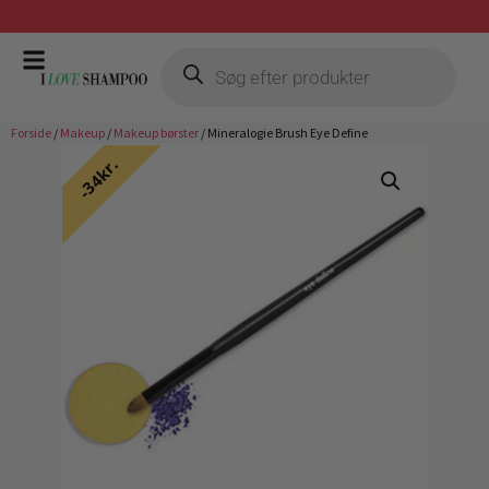
Prismatch mod billigste forhandler
Forside
/
Makeup
/
Makeup børster
/ Mineralogie Brush Eye Define
34kr.