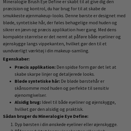
Mineralogie Brush Eye Define er skabt til at give dig den
præcision og kontrol, du har brug for til at skabe de
smukkeste øjenmakeup-looks. Denne børste er designet med
bløde, syntetiske hår, der føles behagelige mod huden og
sikrer en jævn og præcis applikation hver gang. Med dens
kompakte størrelse er det nemt at påføre både eyeliner og
øjenskygge langs vippekanten, hvilket gør den til et
uundværligt værktøj i din makeup-samling.
Egenskaber:
Præcis applikation:
Den spidse form gør det let at
skabe skarpe linjer og detaljerede looks.
Bløde syntetiske hår:
De bløde børstehår er
skånsomme mod huden og perfekte til sensitiv
øjenomgivelser.
Alsidig brug:
Ideel til både eyeliner og øjenskygge,
hvilket gør den alsidig og praktisk.
Sådan bruger du Mineralogie Eye Define:
Dyp børsten i din ønskede eyeliner eller øjenskygge.