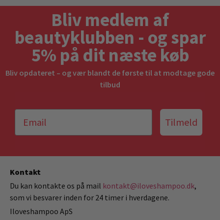
Bliv medlem af
beautyklubben - og spar
5% på dit næste køb
Bliv opdateret – og vær blandt de første til at modtage gode
tilbud
Tilmeld
Kontakt
Du kan kontakte os på mail
kontakt@iloveshampoo.dk
,
som vi besvarer inden for 24 timer i hverdagene.
Iloveshampoo ApS