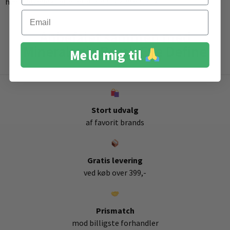
hverdagseffekt eller et dramatisk aftenlook.
Email
Anbefalet sammen med
Mineralogie Brush Eye Define
Meld mig til
Stort udvalg
af favorit brands
Gratis levering
ved køb over 399,-
Prismatch
mod billigste forhandler