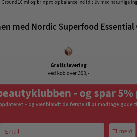
Ground 10 ml og bring ro og balance ind i dit liv med naturlige in
en med Nordic Superfood Essential 
Gratis levering
ved køb over 399,-
beautyklubben - og spar 5% 
 opdateret – og vær blandt de første til at modtage gode t
Tilmeld