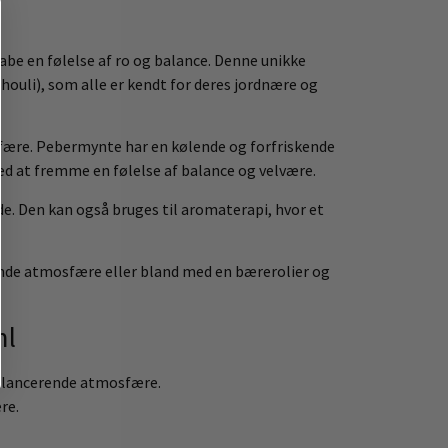
abe en følelse af ro og balance. Denne unikke
uli), som alle er kendt for deres jordnære og
tmosfære. Pebermynte har en kølende og forfriskende
med at fremme en følelse af balance og velvære.
åde. Den kan også bruges til aromaterapi, hvor et
ppende atmosfære eller bland med en bærerolier og
ml
balancerende atmosfære.
re.