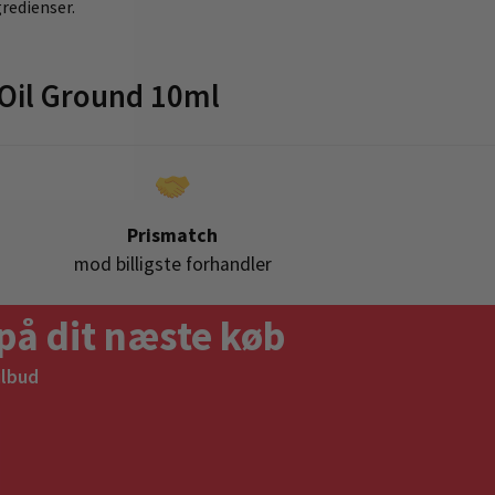
gredienser.
Oil Ground 10ml
Prismatch
mod billigste forhandler
på dit næste køb
ilbud