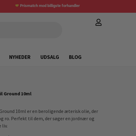
Prismatch mod billigste forhandler
NYHEDER
UDSALG
BLOG
il Ground 10ml
Ground 10ml er en beroligende æterisk olie, der
g ro. Perfekt til dem, der søger en jordnær og
liv.