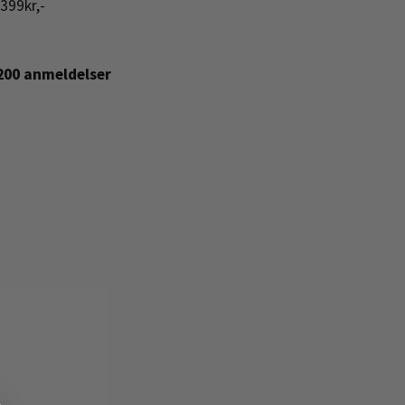
399kr,-
+200 anmeldelser