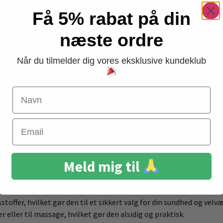
erfood Essential Oil Ground 10ml
Få 5% rabat på din
erfekt blanding af naturlige æteriske olier, der hjælper med at sk
næste ordre
lla), Mentha Piperita (pebermynte) og Pogostemon Cablin (patcho
Når du tilmelder dig vores eksklusive kundeklub
friske luften, hvilket gør den ideel til at skabe en ren og rolig a
og stress. Patchouli tilføjer en jordnær og sød duft, der hjælper 
Navn
 for at skabe en afslappende atmosfære i dit hjem eller arbejdsomr
ind i huden for at fremme afslapning og jordforbindelse.
Email
 Ground 10 ml:
Tilsæt et par dråber til din diffuser for en afsla
Meld mig til
dic Superfood Essential Oil Ground 10
citronella, pebermynte og patchouli skaber en beroligende og 
stoffer, hvilket gør den til et sikkert valg for din sundhed og velvæ
er eller til massage, hvilket gør den alsidig og praktisk.