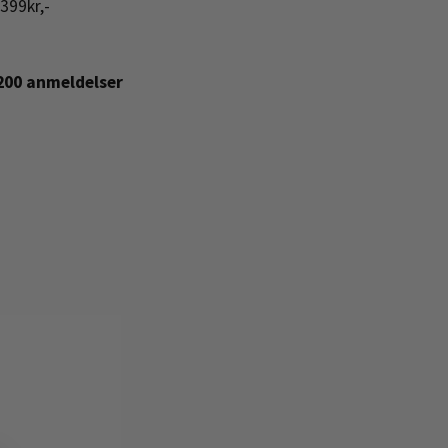
399kr,-
+200 anmeldelser