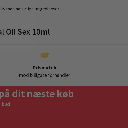
liv med naturlige ingredienser.
l Oil Sex 10ml
Prismatch
mod billigste forhandler
på dit næste køb
ilbud