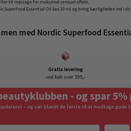
eller til massage for maksimal sensuel effekt.
 Superfood Essential Oil Sex 10 ml og bring kærligheden ind i dit 
men med Nordic Superfood Essentia
Gratis levering
ved køb over 399,-
beautyklubben - og spar 5% 
 opdateret – og vær blandt de første til at modtage gode t