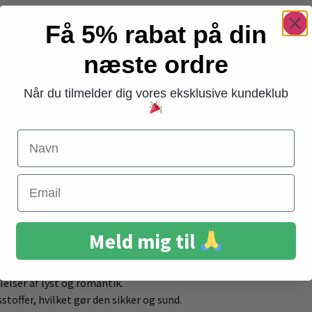
erfood Essential Oil Sex 10ml
Få 5% rabat på din
t til at vække dine sanser og skabe en stemning af romantik og in
næste ordre
 og bergamot, arbejder sammen for at fremme afslapning, tiltrækn
ghed og anvendes ofte i anti-aging produkter på grund af dens fo
Når du tilmelder dig vores eksklusive kundeklub
iakum, der kan øge følelser af lyst og romantik. Cedertræ har en j
ilfører en frisk og opløftende note til blandingen.
Navn
 for at skabe en romantisk atmosfære i dit hjem eller soveværelse.
plevelse. Nordic Superfood Essential Oil Sex 10ml er 100% naturlig
dsliv.
Email
Sex 10 ml:
Tilsæt et par dråber til din diffuser for en romantisk
Meld mig til
dic Superfood Essential Oil Sex 10ml
lelser af lyst og romantik.
stoffer, hvilket gør den sikker og sund.