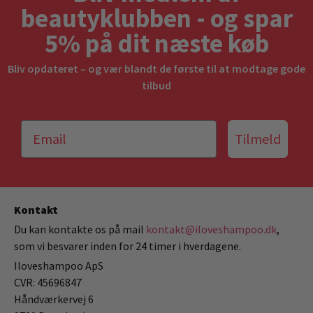
beautyklubben - og spar
5% på dit næste køb
Bliv opdateret – og vær blandt de første til at modtage gode
tilbud
Tilmeld
Kontakt
Du kan kontakte os på mail
kontakt@iloveshampoo.dk
,
som vi besvarer inden for 24 timer i hverdagene.
Iloveshampoo ApS
CVR: 45696847
Håndværkervej 6