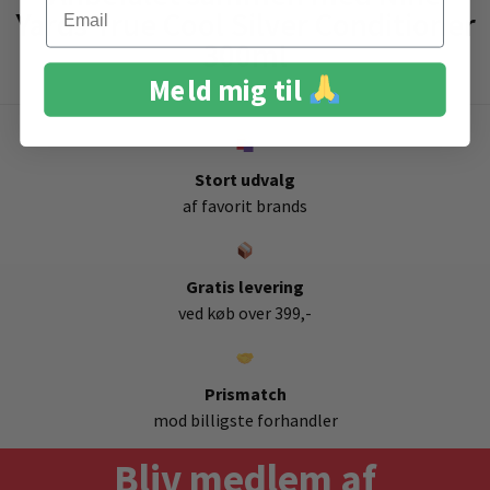
Email
Yards True Cool Silver Conditioner
300ml
Meld mig til
Stort udvalg
af favorit brands
Gratis levering
ved køb over 399,-
Prismatch
mod billigste forhandler
Bliv medlem af