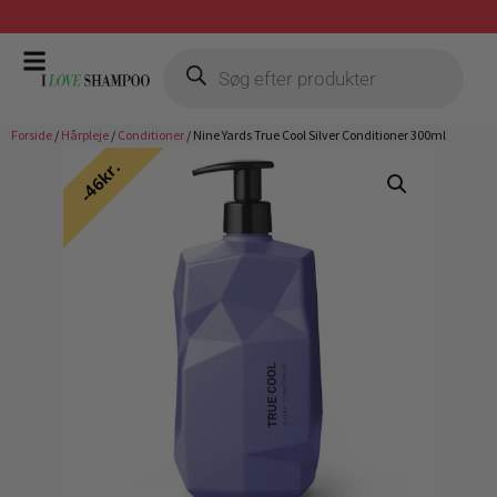
Gratis fragt ved køb over 399,-
Forside
/
Hårpleje
/
Conditioner
/ Nine Yards True Cool Silver Conditioner 300ml
46kr.