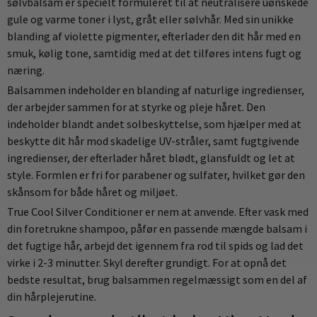
sølvbalsam er specielt formuleret til at neutralisere uønskede
gule og varme toner i lyst, gråt eller sølvhår. Med sin unikke
blanding af violette pigmenter, efterlader den dit hår med en
smuk, kølig tone, samtidig med at det tilføres intens fugt og
næring.
Balsammen indeholder en blanding af naturlige ingredienser,
der arbejder sammen for at styrke og pleje håret. Den
indeholder blandt andet solbeskyttelse, som hjælper med at
beskytte dit hår mod skadelige UV-stråler, samt fugtgivende
ingredienser, der efterlader håret blødt, glansfuldt og let at
style. Formlen er fri for parabener og sulfater, hvilket gør den
skånsom for både håret og miljøet.
True Cool Silver Conditioner er nem at anvende. Efter vask med
din foretrukne shampoo, påfør en passende mængde balsam i
det fugtige hår, arbejd det igennem fra rod til spids og lad det
virke i 2-3 minutter. Skyl derefter grundigt. For at opnå det
bedste resultat, brug balsammen regelmæssigt som en del af
din hårplejerutine.