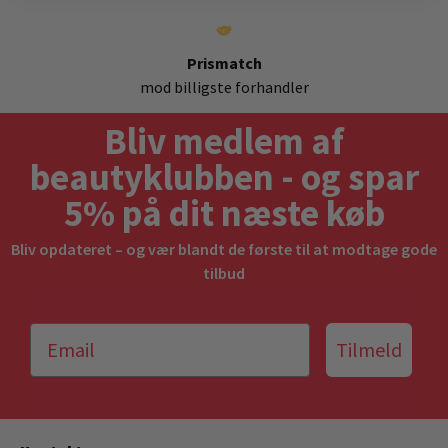
Prismatch
mod billigste forhandler
Bliv medlem af
beautyklubben - og spar
5% på dit næste køb
Bliv opdateret – og vær blandt de første til at modtage gode
tilbud
Tilmeld