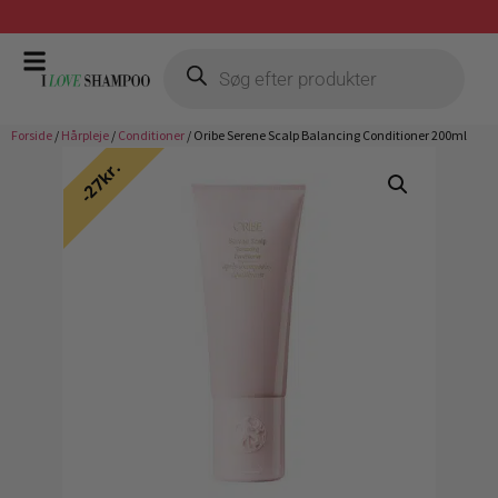
Gratis fragt ved køb over 399,-
Forside
/
Hårpleje
/
Conditioner
/ Oribe Serene Scalp Balancing Conditioner 200ml
27kr.