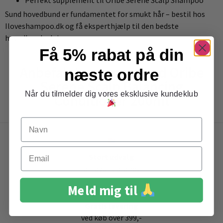
Perfekt supplement til Oribe Serene Scalp Shampoo
Sund hovedbund er fundamentet for smukt hår – bestil hos
Iloveshampoo.dk og få eksperthjælp til den bedste
hovedbundspleje.
Få 5% rabat på din
Anbefalet sammen med Oribe
næste ordre
Serene Scalp Balancing
Når du tilmelder dig vores eksklusive kundeklub
Conditioner 200ml
Navn
Email
Stort udvalg
af favorit brands
Meld mig til
Gratis levering
ved køb over 399,-