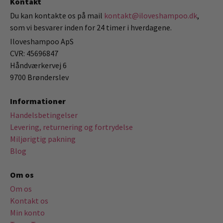
Kontakt
Du kan kontakte os på mail
kontakt@iloveshampoo.dk
,
som vi besvarer inden for 24 timer i hverdagene.
Iloveshampoo ApS
CVR: 45696847
Håndværkervej 6
9700 Brønderslev
Informationer
Handelsbetingelser
Levering, returnering og fortrydelse
Miljørigtig pakning
Blog
Om os
Om os
Kontakt os
Min konto