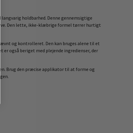
ed langvarig holdbarhed. Denne gennemsigtige
rve. Den lette, ikke-klæbrige formel tørrer hurtigt
ævnt og kontrolleret. Den kan bruges alene til et
tet er også beriget med plejende ingredienser, der
en. Brug den præcise applikator til at forme og
agen.