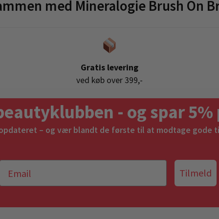
sammen med Mineralogie Brush On Br
Gratis levering
ved køb over 399,-
beautyklubben - og spar 5% 
 opdateret – og vær blandt de første til at modtage gode t
Tilmeld