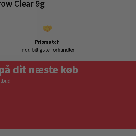
ow Clear 9g
Prismatch
mod billigste forhandler
på dit næste køb
ilbud