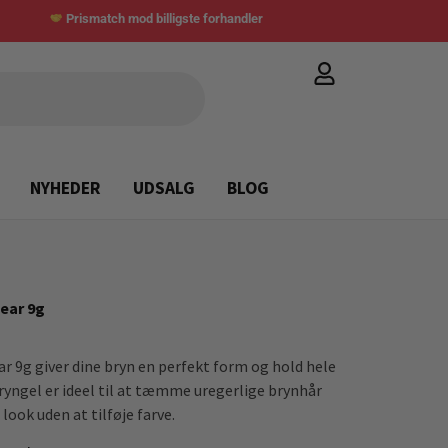
Prismatch mod billigste forhandler
NYHEDER
UDSALG
BLOG
ear 9g
r 9g giver dine bryn en perfekt form og hold hele
yngel er ideel til at tæmme uregerlige brynhår
look uden at tilføje farve.