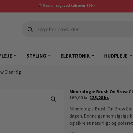
Gratis fragt ved køb over 399,-
PLEJE
STYLING
ELEKTRONIK
HUDPLEJE
w Clear 9g
Mineralogie Brush On Brow Cl
169,00
kr.
135,20
kr.
Mineralogie Brush On Brow Clea
dagen. Denne gennemsigtige br
og sikre et naturligt og poleret 