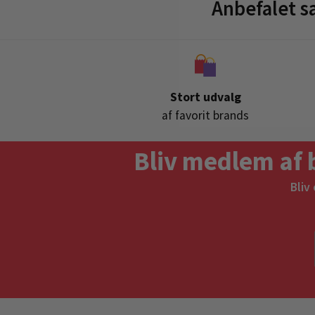
Anbefalet 
Stort udvalg
af favorit brands
Bliv medlem af 
Bliv