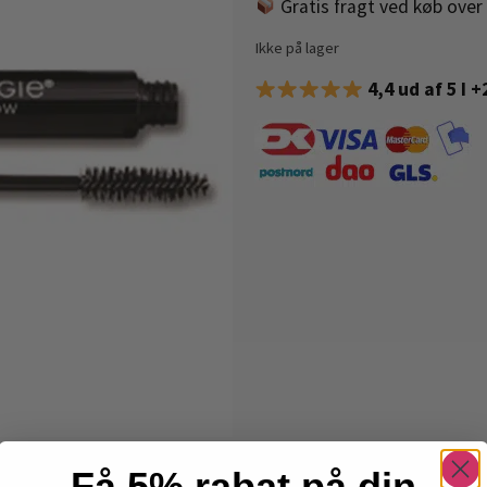
Gratis fragt ved køb over 
Ikke på lager
4,4 ud af 5 I 
Få 5% rabat på din