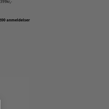
399kr,-
+200 anmeldelser