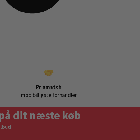
Prismatch
mod billigste forhandler
på dit næste køb
ilbud