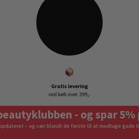
Gratis levering
ved køb over 399,-
beautyklubben - og spar 5% 
 opdateret – og vær blandt de første til at modtage gode t