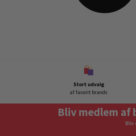
Stort udvalg
af favorit brands
Bliv medlem af 
Bliv