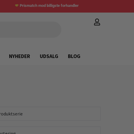
Prismatch mod billigste forhandler
NYHEDER
UDSALG
BLOG
roduktserie
ortering