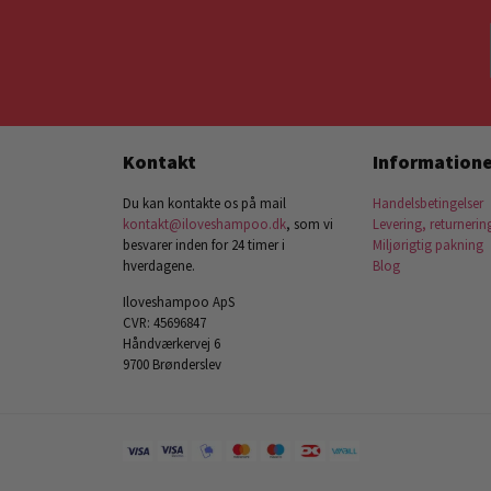
Kontakt
Informatione
Du kan kontakte os på mail
Handelsbetingelser
kontakt@iloveshampoo.dk
, som vi
Levering, returnerin
besvarer inden for 24 timer i
Miljørigtig pakning
hverdagene.
Blog
Iloveshampoo ApS
CVR: 45696847
Håndværkervej 6
9700 Brønderslev