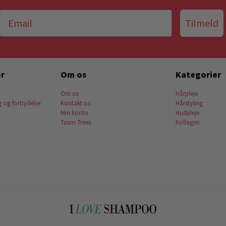
Tilmeld
r
Om os
Kategorier
Om os
Hårpleje
g og fortrydelse
Kontakt os
Hårstyling
Min konto
Hudpleje
Team Trees
Kollagen