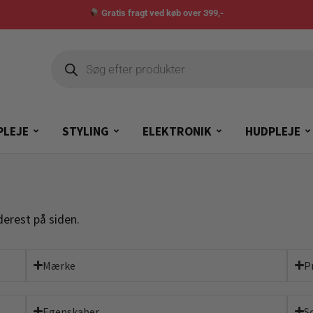
Gratis fragt ved køb over 399,-
PLEJE
STYLING
ELEKTRONIK
HUDPLEJE
erest på siden.
Mærke
P
Egenskaber
S