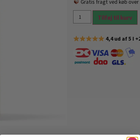
Gratis fragt ved køb over 
Tilføj til kurv
4,4 ud af 5 I 