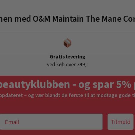
men med O&M Maintain The Mane Con
Gratis levering
ved køb over 399,-
beautyklubben - og spar 5% 
 opdateret – og vær blandt de første til at modtage gode t
Tilmeld