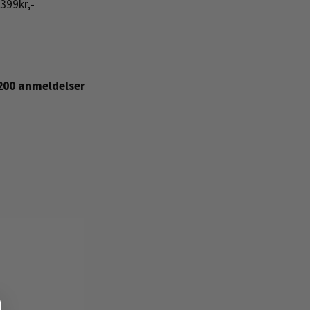
399kr,-
+200 anmeldelser