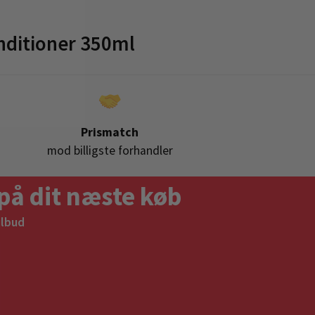
ditioner 350ml
Prismatch
mod billigste forhandler
på dit næste køb
ilbud