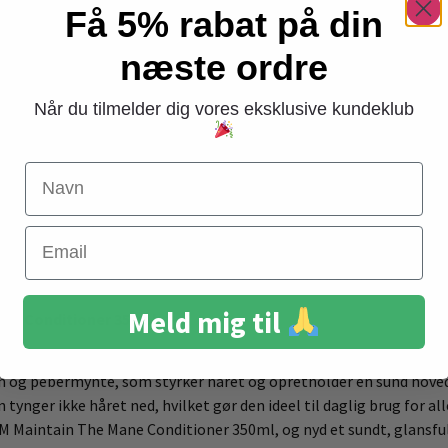
Få 5% rabat på din
ain The Mane Conditioner 350ml
næste ordre
t til dem, der ønsker en pålidelig, daglig pleje til deres hår. D
håret den nødvendige fugt og pleje uden at tynge det ned. Det gør d
Når du tilmelder dig vores eksklusive kundeklub
bermynte, som ikke kun tilfører håret fugt, men også styrker og
orfriskende og stimulerende følelse, der hjælper med at opreth
Navn
sfuldt og nemt at style.
ligetil: Efter hårvask med O&M Maintain The Mane Shampoo, påfø
Email
 2-3 minutter for at sikre, at de nærende ingredienser trænger ind
 bevare hårets sundhed og naturlige skønhed med daglig pleje.
Meld mig til
ane Conditioner 350ml
el fugt, der bevarer dets sundhed og gør det blødt og glansfuldt.
in og pebermynte, som styrker håret og opretholder en sund hove
tynger ikke håret ned, hvilket gør den ideel til daglig brug for all
O&M Maintain The Mane Conditioner 350ml, og nyd et sundt, glansful