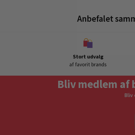
Anbefalet sam
Stort udvalg
af favorit brands
Bliv medlem af 
Bliv