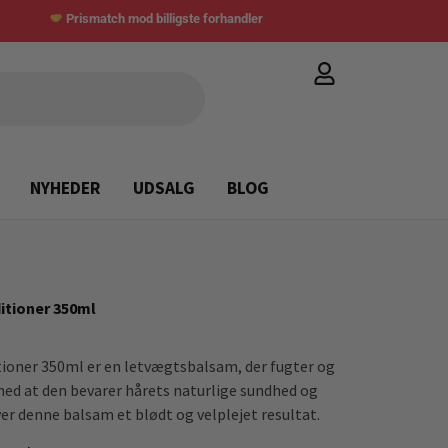
Prismatch mod billigste forhandler
NYHEDER
UDSALG
BLOG
itioner 350ml
oner 350ml er en letvægtsbalsam, der fugter og
 med at den bevarer hårets naturlige sundhed og
giver denne balsam et blødt og velplejet resultat.