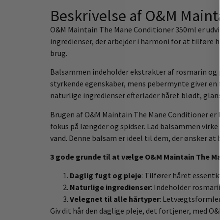
Beskrivelse af O&M Maint
O&M Maintain The Mane Conditioner 350ml er udvikle
ingredienser, der arbejder i harmoni for at tilføre 
brug.
Balsammen indeholder ekstrakter af rosmarin og pe
styrkende egenskaber, mens pebermynte giver en f
naturlige ingredienser efterlader håret blødt, glan
Brugen af O&M Maintain The Mane Conditioner er 
fokus på længder og spidser. Lad balsammen virke i
vand. Denne balsam er ideel til dem, der ønsker at
3 gode grunde til at vælge O&M Maintain The M
Daglig fugt og pleje
: Tilfører håret essenti
Naturlige ingredienser
: Indeholder rosmar
Velegnet til alle hårtyper
: Letvægtsformlen 
Giv dit hår den daglige pleje, det fortjener, med 