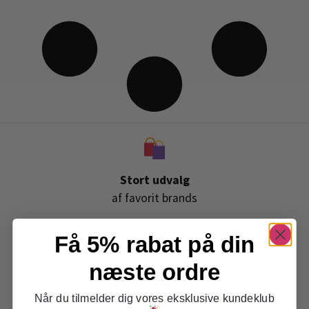
Stort udvalg
af favorit brands
Få 5% rabat på din
Gratis levering
næste ordre
ved køb over 399,-
Når du tilmelder dig vores eksklusive kundeklub