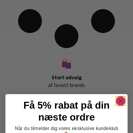
Stort udvalg
af favorit brands
Få 5% rabat på din
Gratis levering
næste ordre
ved køb over 399,-
Når du tilmelder dig vores eksklusive kundeklub