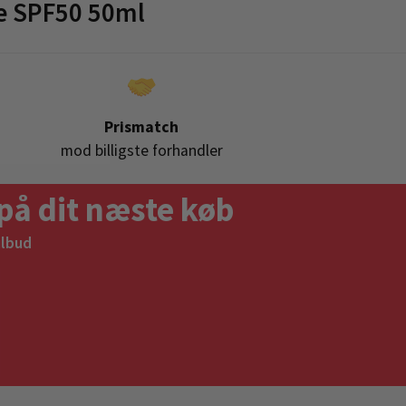
ce SPF50 50ml
Prismatch
mod billigste forhandler
på dit næste køb
ilbud