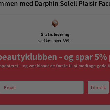
mmen med Darphin Soleil Plaisir Fa
Gratis levering
ved køb over 399,-
beautyklubben - og spar 5% 
 opdateret – og vær blandt de første til at modtage gode t
Tilmeld