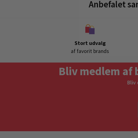
Anbefalet sa
Stort udvalg
af favorit brands
Bliv medlem af 
Bliv