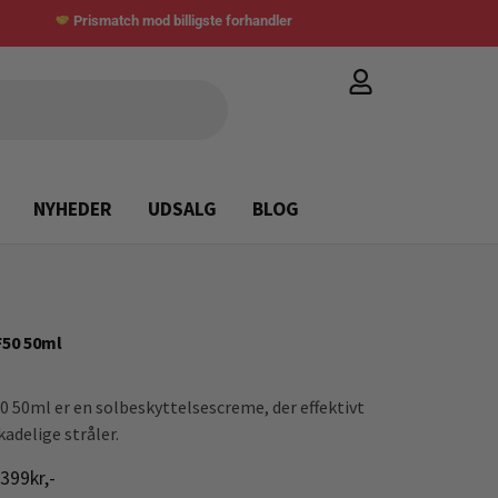
Prismatch mod billigste forhandler
NYHEDER
UDSALG
BLOG
F50 50ml
50 50ml er en solbeskyttelsescreme, der effektivt
adelige stråler.
399kr,-