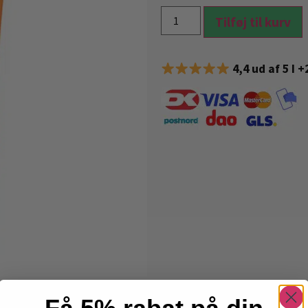
Tilføj til kurv
4,4 ud af 5 I 