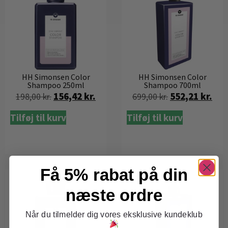
HH Simonsen Color
HH Simonsen Color
Shampoo 250ml
Shampoo 700ml
156,42
kr.
552,21
kr.
198,00
kr.
699,00
kr.
Tilføj til kurv
Tilføj til kurv
Få 5% rabat på din
næste ordre
Når du tilmelder dig vores eksklusive kundeklub