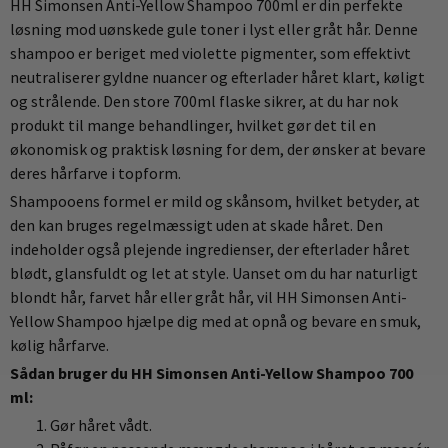
HH Simonsen Anti-Yellow Shampoo 700ml er din perfekte
løsning mod uønskede gule toner i lyst eller gråt hår. Denne
shampoo er beriget med violette pigmenter, som effektivt
neutraliserer gyldne nuancer og efterlader håret klart, køligt
og strålende. Den store 700ml flaske sikrer, at du har nok
produkt til mange behandlinger, hvilket gør det til en
økonomisk og praktisk løsning for dem, der ønsker at bevare
deres hårfarve i topform.
Shampooens formel er mild og skånsom, hvilket betyder, at
den kan bruges regelmæssigt uden at skade håret. Den
indeholder også plejende ingredienser, der efterlader håret
blødt, glansfuldt og let at style. Uanset om du har naturligt
blondt hår, farvet hår eller gråt hår, vil HH Simonsen Anti-
Yellow Shampoo hjælpe dig med at opnå og bevare en smuk,
kølig hårfarve.
Sådan bruger du HH Simonsen Anti-Yellow Shampoo 700
ml:
Gør håret vådt.