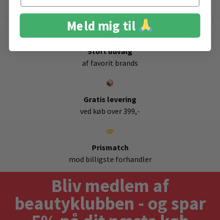
Meld mig til
Stort udvalg
af favorit brands
Gratis levering
ved køb over 399,-
Prismatch
mod billigste forhandler
Bliv medlem af
beautyklubben - og spar