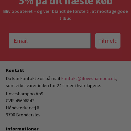
5% på dit næste køb
Bliv opdateret – og vær blandt de første til at modtage gode
tilbud
Tilmeld
Kontakt
Du kan kontakte os på mail
kontakt@iloveshampoo.dk
,
som vi besvarer inden for 24 timer i hverdagene.
Iloveshampoo ApS
CVR: 45696847
Håndværkervej 6
9700 Brønderslev
Informationer