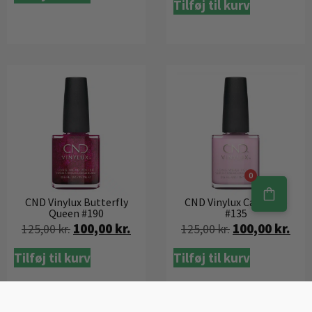
Tilføj til kurv
0
CND Vinylux Butterfly
CND Vinylux Cake Pop
Queen #190
#135
100,00
kr.
100,00
kr.
125,00
kr.
125,00
kr.
Tilføj til kurv
Tilføj til kurv