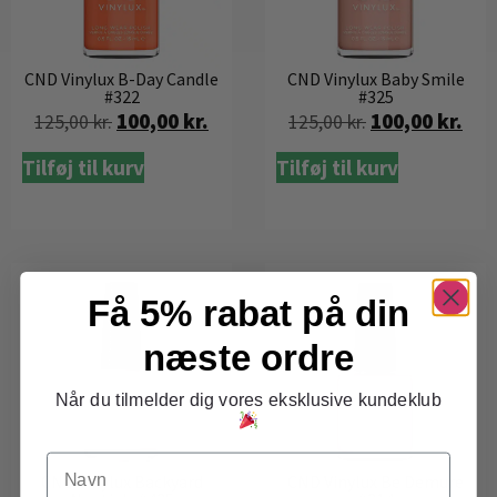
CND Vinylux B-Day Candle
CND Vinylux Baby Smile
#322
#325
100,00
kr.
100,00
kr.
125,00
kr.
125,00
kr.
Tilføj til kurv
Tilføj til kurv
Få 5% rabat på din
næste ordre
Når du tilmelder dig vores eksklusive kundeklub
Navn
CND Vinylux Backyard
CND Vinylux Be Demure