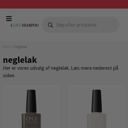
Gratis fragt ved køb over 399,-
Hjem
»
neglelak
neglelak
Her er vores udvalg af neglelak. Læs mere nederest på
siden.