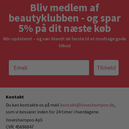
Bliv medlem af
beautyklubben - og spar
5% på dit næste køb
Bliv opdateret – og vær blandt de første til at modtage gode
tilbud
Tilmeld
Kontakt
Du kan kontakte os på mail
kontakt@iloveshampoo.dk
,
som vi besvarer inden for 24 timer i hverdagene.
Iloveshampoo ApS
CVR: 45696847