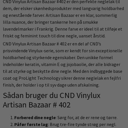
CND Vinylux Artisan Bazaar #402 er den perfekte neglelak til
dem, der elsker skønhedsprodukter med langvarig holdbarhed
og enestående farver. Artisan Bazaar er en klar, sommerlig
lilla nuance, der bringer tankerne hen på smukke
lavendelmarker i Frankrig. Denne farve er ideel til at tilføje et
friskt og feminint touch til dine negle, uanset årstid.
CND Vinylux Artisan Bazaar # 402 er en del af CND’s
prisvindende Vinylux-serie, som er kendt for sin exceptionelle
holdbarhed og styrkende egenskaber. Den unikke formel
indeholder keratin, vitamin E og jojobaolie, der alle bidrager
til at styrke og beskytte dine negle. Med den indbyggede base
coat og ProLight Technology sikrer denne neglelak en fejlfri
finish, der holder i op til syv dage uden afskalning.
Sådan bruger du CND Vinylux
Artisan Bazaar # 402
Forbered dine negle
: Sørg for, at de er rene og tørre.
Påfør første lag
: Brug tre-fire tynde strøg per negl.