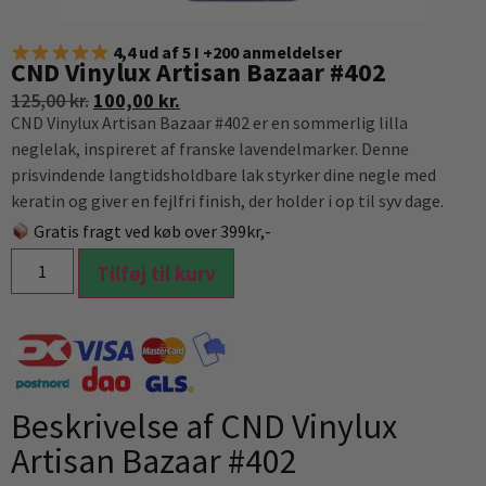
4,4 ud af 5 I +200 anmeldelser
CND Vinylux Artisan Bazaar #402
125,00
kr.
100,00
kr.
CND Vinylux Artisan Bazaar #402 er en sommerlig lilla
neglelak, inspireret af franske lavendelmarker. Denne
prisvindende langtidsholdbare lak styrker dine negle med
keratin og giver en fejlfri finish, der holder i op til syv dage.
Gratis fragt ved køb over 399kr,-
Tilføj til kurv
Beskrivelse af CND Vinylux
Artisan Bazaar #402