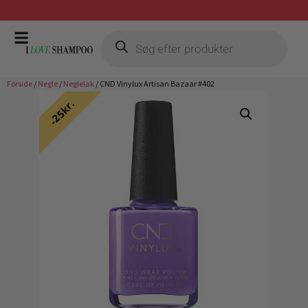
Prismatch mod billigste forhandler
Forside
/
Negle
/
Neglelak
/ CND Vinylux Artisan Bazaar #402
25kr.