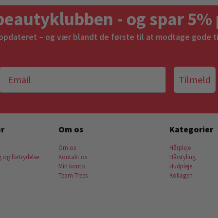
beautyklubben - og spar 5% 
 opdateret – og vær blandt de første til at modtage gode t
Tilmeld
r
Om os
Kategorier
Om os
Hårpleje
g og fortrydelse
Kontakt os
Hårstyling
Min konto
Hudpleje
Team Trees
Kollagen