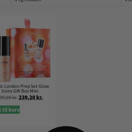
ic London Prep Set Glow
Icons Gift Box Mini
239,20
kr.
99,00
kr.
j til kurv