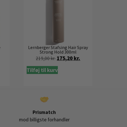
e
Lernberger Stafsing Hair Spray
Strong Hold 300ml
175,20
kr.
219,00
kr.
Tilføj til kurv
Prismatch
mod billigste forhandler