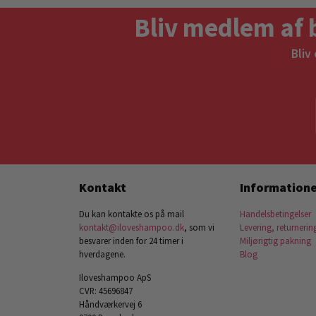
Bliv medlem af 
Bliv
Kontakt
Informatione
Du kan kontakte os på mail
Handelsbetingelser
kontakt@iloveshampoo.dk
, som vi
Levering, returnerin
besvarer inden for 24 timer i
Miljørigtig pakning
hverdagene.
Blog
Iloveshampoo ApS
CVR: 45696847
Håndværkervej 6