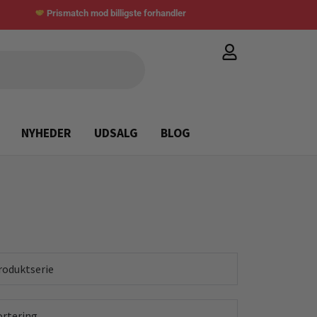
Prismatch mod billigste forhandler
NYHEDER
UDSALG
BLOG
roduktserie
ortering