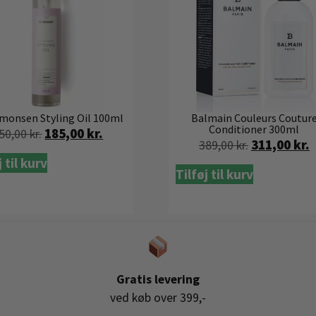
monsen Styling Oil 100ml
Balmain Couleurs Coutur
Conditioner 300ml
185,00
kr.
50,00
kr.
311,00
kr.
389,00
kr.
j til kurv
Tilføj til kurv
Gratis levering
ved køb over 399,-