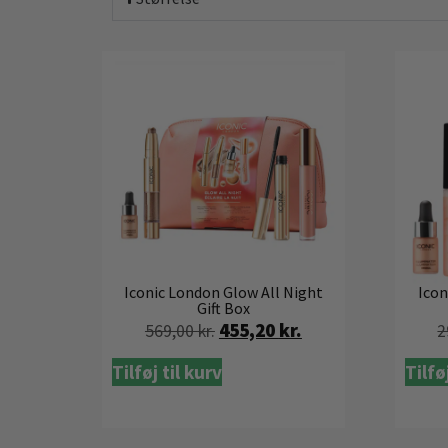
Iconic London Glow All Night
Icon
Gift Box
455,20
kr.
569,00
kr.
2
Tilføj til kurv
Tilfø