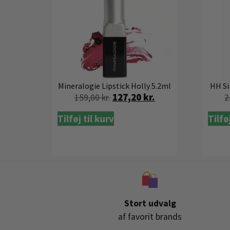
Mineralogie Lipstick Holly 5.2ml
HH Si
127,20
kr.
159,00
kr.
2
Tilføj til kurv
Tilfø
Stort udvalg
af favorit brands