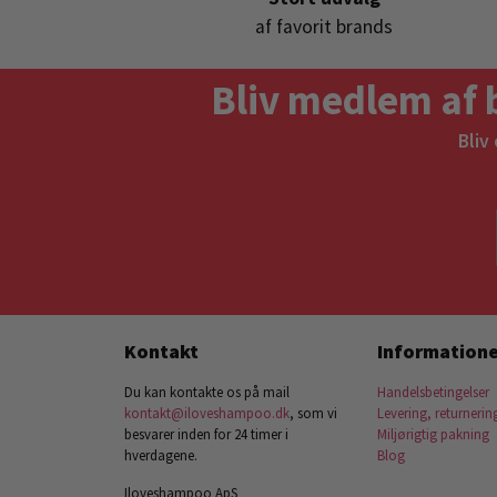
af favorit brands
Bliv medlem af 
Bliv
Kontakt
Informatione
Du kan kontakte os på mail
Handelsbetingelser
kontakt@iloveshampoo.dk
, som vi
Levering, returnerin
besvarer inden for 24 timer i
Miljørigtig pakning
hverdagene.
Blog
Iloveshampoo ApS