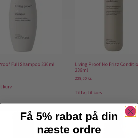
 Proof Full Shampoo 236ml
Living Proof No Frizz Conditi
236ml
r.
228,00
kr.
il kurv
Tilføj til kurv
Få 5% rabat på din
næste ordre