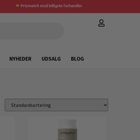
Prismatch mod billigste forhandler
NYHEDER
UDSALG
BLOG