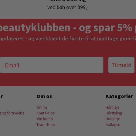
ved køb over 399,-
beautyklubben - og spar 5% 
 opdateret – og vær blandt de første til at modtage gode t
Tilmeld
r
Om os
Kategorier
Om os
Hårpleje
g og fortrydelse
Kontakt os
Hårstyling
Min konto
Hudpleje
Team Trees
Kollagen