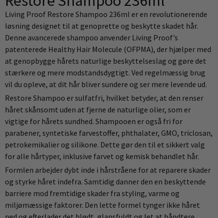
Restore Shampoo 236ml
Living Proof Restore Shampoo 236ml er en revolutionerende
løsning designet til at genoprette og beskytte skadet hår.
Denne avancerede shampoo anvender Living Proof’s
patenterede Healthy Hair Molecule (OFPMA), der hjælper med
at genopbygge hårets naturlige beskyttelseslag og gøre det
stærkere og mere modstandsdygtigt. Ved regelmæssig brug
vil du opleve, at dit hår bliver sundere og ser mere levende ud.
Restore Shampoo er sulfatfri, hvilket betyder, at den renser
håret skånsomt uden at fjerne de naturlige olier, som er
vigtige for hårets sundhed. Shampooen er også fri for
parabener, syntetiske farvestoffer, phthalater, GMO, triclosan,
petrokemikalier og silikone. Dette gør den til et sikkert valg
for alle hårtyper, inklusive farvet og kemisk behandlet hår.
Formlen arbejder dybt inde i hårstråene for at reparere skader
og styrke håret indefra. Samtidig danner den en beskyttende
barriere mod fremtidige skader fra styling, varme og
miljømæssige faktorer. Den lette formel tynger ikke håret
ned og efterlader det blødt, glansfuldt og let at håndtere.