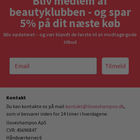
Bliv medlem af
beautyklubben - og spar
5% på dit næste køb
Bliv opdateret – og vær blandt de første til at modtage gode
tilbud
Tilmeld
Kontakt
Du kan kontakte os på mail
kontakt@iloveshampoo.dk
,
som vi besvarer inden for 24 timer i hverdagene.
Iloveshampoo ApS
CVR: 45696847
Håndværkervej 6