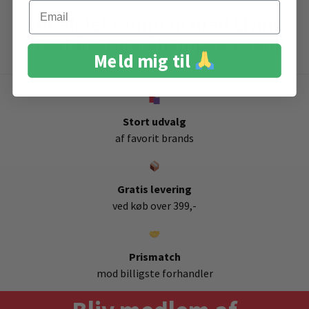
Email
Anbefalet sammen med Living
Proof Restore Shampoo 236ml
Meld mig til
Stort udvalg
af favorit brands
Gratis levering
ved køb over 399,-
Prismatch
mod billigste forhandler