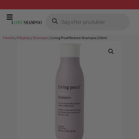
Gratis fragt ved køb over 399,-
Forside
/
Hårpleje
/
Shampoo
/ Living Proof Restore Shampoo 236ml