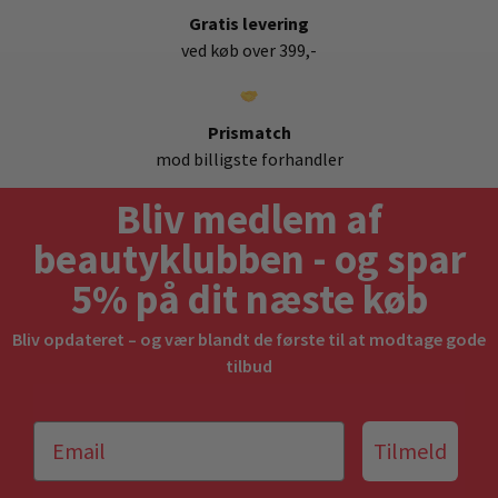
Gratis levering
ved køb over 399,-
Prismatch
mod billigste forhandler
Bliv medlem af
beautyklubben - og spar
5% på dit næste køb
Bliv opdateret – og vær blandt de første til at modtage gode
tilbud
Tilmeld