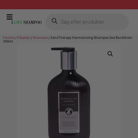
Gratis fragt ved køb over 399,-
Forside
/
Hårpleje
/
Shampoo
/ ZenzTherapy Harmonizing Shampoo Sea Buckthorn
300ml