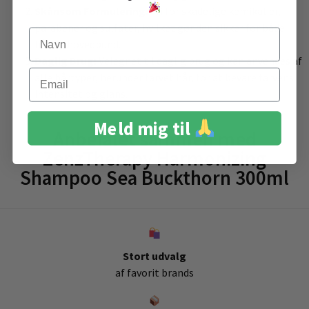
Skånsom Formulering:
Fri for skadelige kemikalier,
parabener og sulfater, hvilket gør den sikker for både
Navn
hår og hovedbund.
Daglig Brug:
Velegnet til daglig brug og kan anvendes af
Email
alle hårtyper, herunder farvet hår, for at bevare farvens
intensitet og glans.
Meld mig til
Anbefalet sammen med
ZenzTherapy Harmonizing
Shampoo Sea Buckthorn 300ml
Stort udvalg
af favorit brands