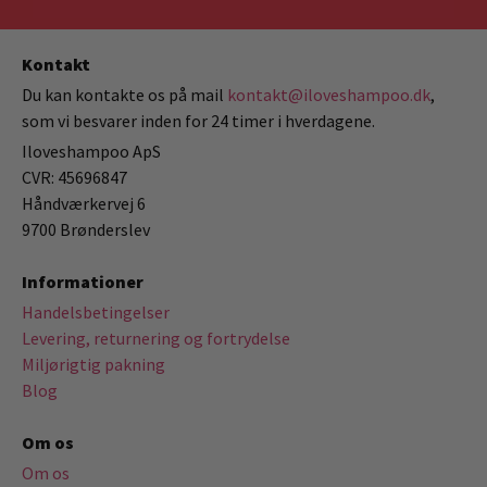
Kontakt
Du kan kontakte os på mail
kontakt@iloveshampoo.dk
,
som vi besvarer inden for 24 timer i hverdagene.
Iloveshampoo ApS
CVR: 45696847
Håndværkervej 6
9700 Brønderslev
Informationer
Handelsbetingelser
Levering, returnering og fortrydelse
Miljørigtig pakning
Blog
Om os
Om os