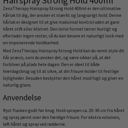
Hairspray Strong Hold 400ml
ZenzTherapy Hairspray Strong Hold 400ml er den ultimative
hårlak til dig, der ønsker et stærkt og langvarigt hold. Denne
hårlak er designet til at give maksimal kontrol uden at gøre
håret stift eller klistret. Den lette formel tørrer hurtigt og
efterlader ingen rester, så du kan bevare et naturligt look med
en imponerende holdbarhed.
Med ZenzTherapy Hairspray Strong Hold kan du nemt style dit
hår præcis, som du ønsker det, og være sikker på, at det
forbliver på plads hele dagen. Den er ideel til både
hverdagsbrug og til at sikre, at din frisure holder til festlige
lejligheder. Desuden beskytter den håret mod fugt og giver en
naturlig glans.
Anvendelse
Ryst flasken godt før brug. Hold sprayen ca. 20-30 cm fra håret
og spray jævnt over den færdige frisure. For ekstra volumen,
løft håret og spray ved rødderne.