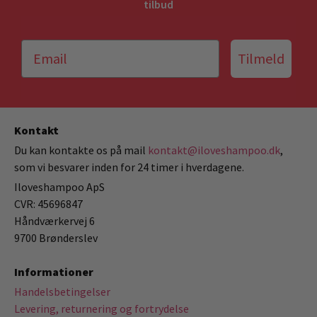
tilbud
Tilmeld
Kontakt
Du kan kontakte os på mail
kontakt@iloveshampoo.dk
,
som vi besvarer inden for 24 timer i hverdagene.
Iloveshampoo ApS
CVR: 45696847
Håndværkervej 6
9700 Brønderslev
Informationer
Handelsbetingelser
Levering, returnering og fortrydelse