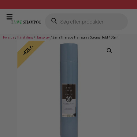
Gratis fragt ved køb over 399,-
Forside
/
Hårstyling
/
Hårspray
/ ZenzTherapy Hairspray Strong Hold 400ml
42kr.