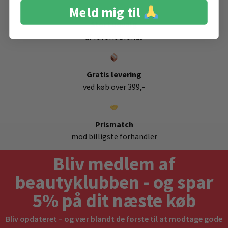
Meld mig til
Stort udvalg
af favorit brands
Gratis levering
ved køb over 399,-
Prismatch
mod billigste forhandler
Bliv medlem af
beautyklubben - og spar
5% på dit næste køb
Bliv opdateret – og vær blandt de første til at modtage gode