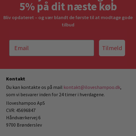
5% på dit næste køb
Bliv opdateret – og vær blandt de første til at modtage gode
tilbud
Tilmeld
Kontakt
Du kan kontakte os på mail
kontakt@iloveshampoo.dk
,
som vi besvarer inden for 24 timer i hverdagene.
Iloveshampoo ApS
CVR: 45696847
Håndværkervej 6
9700 Brønderslev