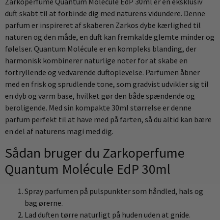
Zarkoperfume Quantum Molécule EdP 30ml er en eksklusiv
duft skabt til at forbinde dig med naturens vidundere. Denne
parfum er inspireret af skaberen Zarkos dybe kærlighed til
naturen og den måde, en duft kan fremkalde glemte minder og
følelser. Quantum Molécule er en kompleks blanding, der
harmonisk kombinerer naturlige noter for at skabe en
fortryllende og vedvarende duftoplevelse. Parfumen åbner
med en frisk og sprudlende tone, som gradvist udvikler sig til
en dyb og varm base, hvilket gør den både spændende og
beroligende. Med sin kompakte 30ml størrelse er denne
parfum perfekt til at have med på farten, så du altid kan bære
en del af naturens magi med dig.
Sådan bruger du Zarkoperfume
Quantum Molécule EdP 30ml
Spray parfumen på pulspunkter som håndled, hals og
bag ørerne.
Lad duften tørre naturligt på huden uden at gnide.