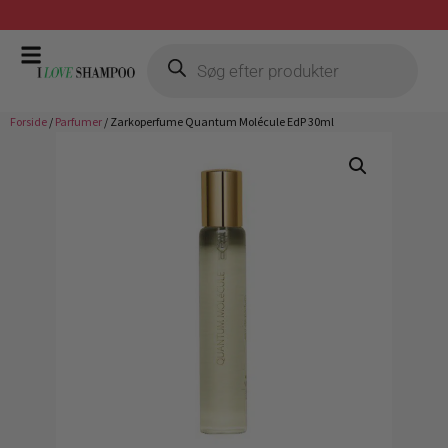
Gratis fragt ved køb over 399,-
Forside
/
Parfumer
/ Zarkoperfume Quantum Molécule EdP 30ml