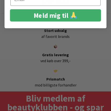
EdP 30ml
Meld mig til
Stort udvalg
af favorit brands
Gratis levering
ved køb over 399,-
Prismatch
mod billigste forhandler
Bliv medlem af
beautyklubben - og spar