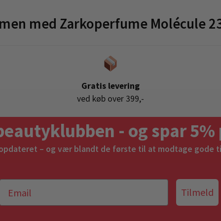
mmen med Zarkoperfume Molécule 23
Gratis levering
ved køb over 399,-
beautyklubben - og spar 5% 
 opdateret – og vær blandt de første til at modtage gode t
Tilmeld