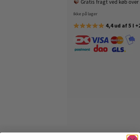
Gratis fragt ved køb over 
Ikke på lager
4,4 ud af 5 I 