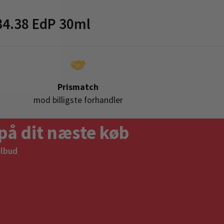
4.38 EdP 30ml
Prismatch
mod billigste forhandler
på dit næste køb
ilbud