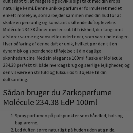
duft skabt til at reagere og udvikle sig i takt med din krops
naturlige kemi. Denne unikke parfum er formuleret med et
enkelt molekyle, som arbejder sammen med din hud for at
skabe en personlig og konstant skiftende duftoplevelse.
Molécule 234.38 åbner med en subtil friskhed, der langsomt
afslører varme og sensuelle undertoner, som varer hele dagen.
Hver påføring af denne duft er unik, hvilket gør den til en
dynamisk og spændende tilføjelse til din daglige
skønhedsrutine. Med sin elegante 100ml flaske er Molécule
234.38 perfekt til både hverdagsbrug og særlige lejligheder, og
den vil være en stilfuld og luksuriøs tilføjelse til din
duftsamling.
Sådan bruger du Zarkoperfume
Molécule 234.38 EdP 100ml
Spray parfumen på pulspunkter som håndled, hals og
bag ørerne.
Lad duften tørre naturligt på huden uden at gnide.