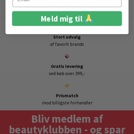
EdP 100ml
Meld mig til
Stort udvalg
af favorit brands
Gratis levering
ved køb over 399,-
Prismatch
mod billigste forhandler
Bliv medlem af
beautyklubben - og spar