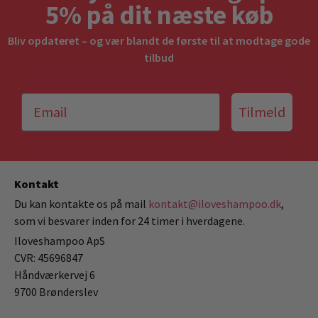
5% på dit næste køb
Bliv opdateret – og vær blandt de første til at modtage gode
tilbud
Tilmeld
Kontakt
Du kan kontakte os på mail
kontakt@iloveshampoo.dk
,
som vi besvarer inden for 24 timer i hverdagene.
Iloveshampoo ApS
CVR: 45696847
Håndværkervej 6
9700 Brønderslev