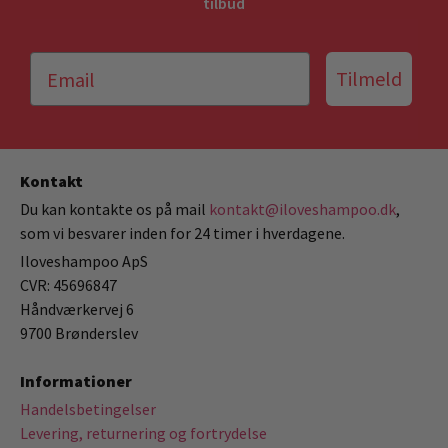
tilbud
Tilmeld
Kontakt
Du kan kontakte os på mail
kontakt@iloveshampoo.dk
,
som vi besvarer inden for 24 timer i hverdagene.
Iloveshampoo ApS
CVR: 45696847
Håndværkervej 6
9700 Brønderslev
Informationer
Handelsbetingelser
Levering, returnering og fortrydelse