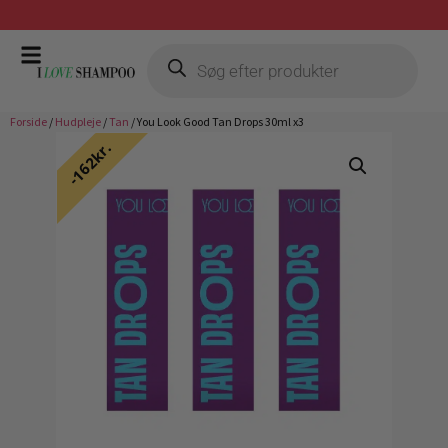
Gratis fragt ved køb over 399,-
Forside
/
Hudpleje
/
Tan
/ You Look Good Tan Drops 30ml x3
162kr.