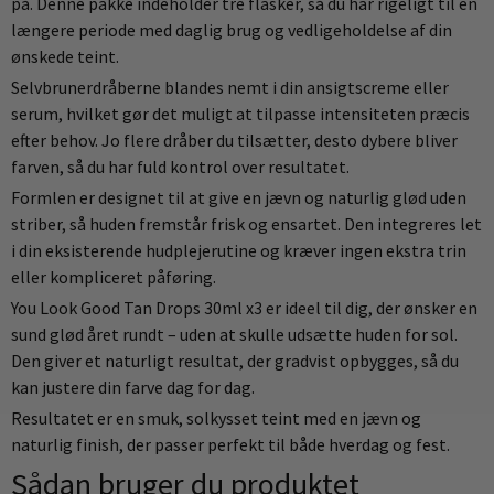
på. Denne pakke indeholder tre flasker, så du har rigeligt til en
længere periode med daglig brug og vedligeholdelse af din
ønskede teint.
Selvbrunerdråberne blandes nemt i din ansigtscreme eller
serum, hvilket gør det muligt at tilpasse intensiteten præcis
efter behov. Jo flere dråber du tilsætter, desto dybere bliver
farven, så du har fuld kontrol over resultatet.
Formlen er designet til at give en jævn og naturlig glød uden
striber, så huden fremstår frisk og ensartet. Den integreres let
i din eksisterende hudplejerutine og kræver ingen ekstra trin
eller kompliceret påføring.
You Look Good Tan Drops 30ml x3 er ideel til dig, der ønsker en
sund glød året rundt – uden at skulle udsætte huden for sol.
Den giver et naturligt resultat, der gradvist opbygges, så du
kan justere din farve dag for dag.
Resultatet er en smuk, solkysset teint med en jævn og
naturlig finish, der passer perfekt til både hverdag og fest.
Sådan bruger du produktet