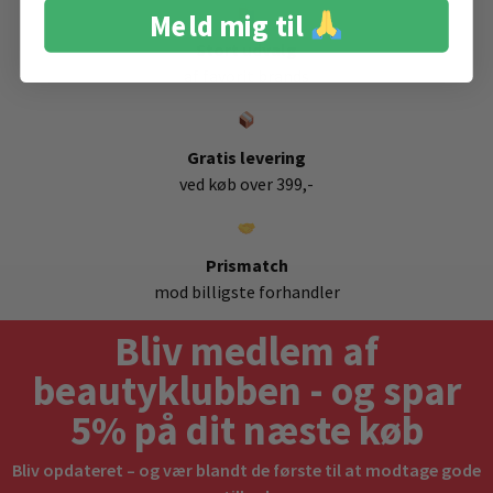
Meld mig til
Stort udvalg
af favorit brands
Gratis levering
ved køb over 399,-
Prismatch
mod billigste forhandler
Bliv medlem af
beautyklubben - og spar
5% på dit næste køb
Bliv opdateret – og vær blandt de første til at modtage gode