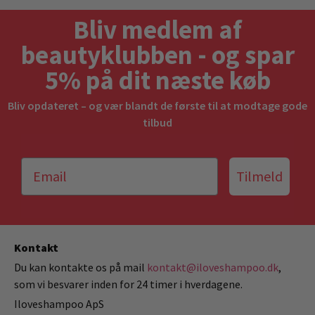
Bliv medlem af
beautyklubben - og spar
5% på dit næste køb
Bliv opdateret – og vær blandt de første til at modtage gode
tilbud
Tilmeld
Kontakt
Du kan kontakte os på mail
kontakt@iloveshampoo.dk
,
som vi besvarer inden for 24 timer i hverdagene.
Iloveshampoo ApS