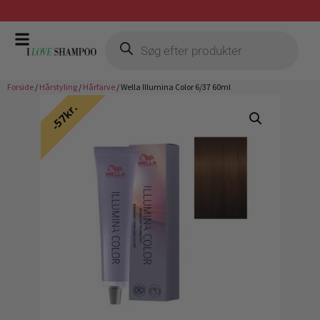
Stort udvalg af favorit brands
Forside
/
Hårstyling
/
Hårfarve
/ Wella Illumina Color 6/37 60ml
57kr.