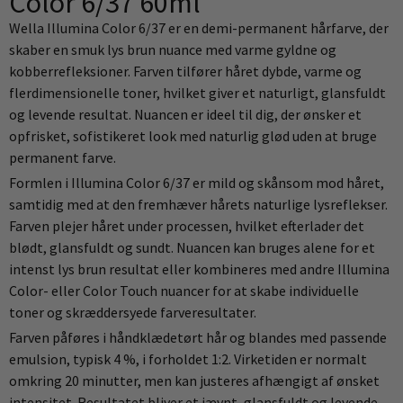
Color 6/37 60ml
Wella Illumina Color 6/37 er en demi-permanent hårfarve, der
skaber en smuk lys brun nuance med varme gyldne og
kobberrefleksioner. Farven tilfører håret dybde, varme og
flerdimensionelle toner, hvilket giver et naturligt, glansfuldt
og levende resultat. Nuancen er ideel til dig, der ønsker et
opfrisket, sofistikeret look med naturlig glød uden at bruge
permanent farve.
Formlen i Illumina Color 6/37 er mild og skånsom mod håret,
samtidig med at den fremhæver hårets naturlige lysreflekser.
Farven plejer håret under processen, hvilket efterlader det
blødt, glansfuldt og sundt. Nuancen kan bruges alene for et
intenst lys brun resultat eller kombineres med andre Illumina
Color- eller Color Touch nuancer for at skabe individuelle
toner og skræddersyede farveresultater.
Farven påføres i håndklædetørt hår og blandes med passende
emulsion, typisk 4 %, i forholdet 1:2. Virketiden er normalt
omkring 20 minutter, men kan justeres afhængigt af ønsket
intensitet. Resultatet bliver et jævnt, glansfuldt og levende