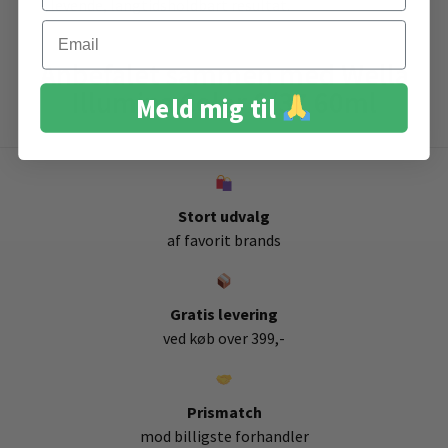
levende, langtidsholdbart resultat.
Email
Anbefalet sammen med Wella
Illumina Color 6/37 60ml
Meld mig til
Stort udvalg
af favorit brands
Gratis levering
ved køb over 399,-
Prismatch
mod billigste forhandler