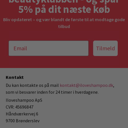
5% på dit næste køb
Bliv opdateret – og vær blandt de første til at modtage gode
tilbud
Tilmeld
Kontakt
Du kan kontakte os på mail
kontakt@iloveshampoo.dk
,
som vi besvarer inden for 24 timer i hverdagene.
Iloveshampoo ApS
CVR: 45696847
Håndværkervej 6
9700 Brønderslev