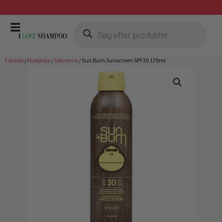
Gratis fragt ved køb over 399,-
Forside
/
Hudpleje
/
Solcreme
/ Sun Bum Sunscreen SPF30 170ml