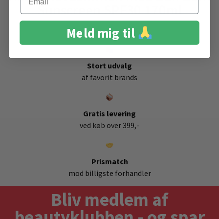
Sunscreen SPF30 170ml
Meld mig til
Stort udvalg
af favorit brands
Gratis levering
ved køb over 399,-
Prismatch
mod billigste forhandler
Bliv medlem af
beautyklubben - og spar