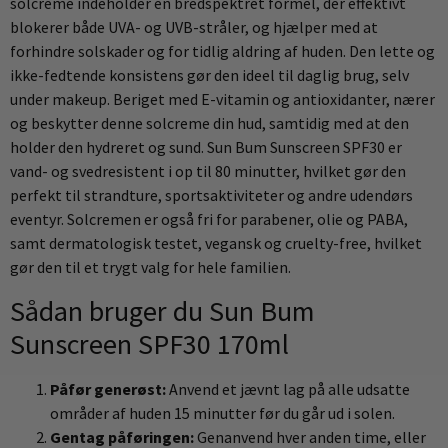
solcreme indeholder en bredspektret formel, der effektivt
blokerer både UVA- og UVB-stråler, og hjælper med at
forhindre solskader og for tidlig aldring af huden. Den lette og
ikke-fedtende konsistens gør den ideel til daglig brug, selv
under makeup. Beriget med E-vitamin og antioxidanter, nærer
og beskytter denne solcreme din hud, samtidig med at den
holder den hydreret og sund. Sun Bum Sunscreen SPF30 er
vand- og svedresistent i op til 80 minutter, hvilket gør den
perfekt til strandture, sportsaktiviteter og andre udendørs
eventyr. Solcremen er også fri for parabener, olie og PABA,
samt dermatologisk testet, vegansk og cruelty-free, hvilket
gør den til et trygt valg for hele familien.
Sådan bruger du Sun Bum
Sunscreen SPF30 170ml
Påfør generøst:
Anvend et jævnt lag på alle udsatte
områder af huden 15 minutter før du går ud i solen.
Gentag påføringen:
Genanvend hver anden time, eller