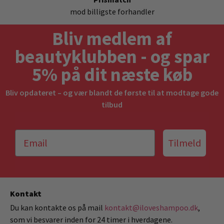
mod billigste forhandler
Bliv medlem af
beautyklubben - og spar
5% på dit næste køb
Bliv opdateret – og vær blandt de første til at modtage gode
tilbud
Tilmeld
Kontakt
Du kan kontakte os på mail
kontakt@iloveshampoo.dk
,
som vi besvarer inden for 24 timer i hverdagene.