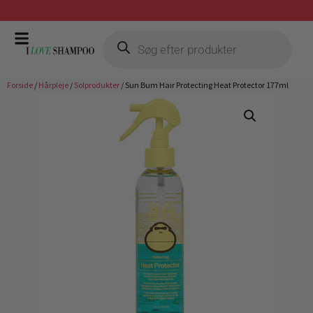
Prismatch mod billigste forhandler
Forside
/
Hårpleje
/
Solprodukter
/ Sun Bum Hair Protecting Heat Protector 177ml