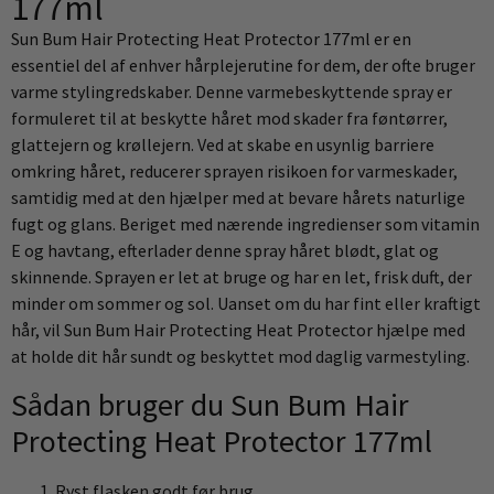
177ml
Sun Bum Hair Protecting Heat Protector 177ml er en
essentiel del af enhver hårplejerutine for dem, der ofte bruger
varme stylingredskaber. Denne varmebeskyttende spray er
formuleret til at beskytte håret mod skader fra føntørrer,
glattejern og krøllejern. Ved at skabe en usynlig barriere
omkring håret, reducerer sprayen risikoen for varmeskader,
samtidig med at den hjælper med at bevare hårets naturlige
fugt og glans. Beriget med nærende ingredienser som vitamin
E og havtang, efterlader denne spray håret blødt, glat og
skinnende. Sprayen er let at bruge og har en let, frisk duft, der
minder om sommer og sol. Uanset om du har fint eller kraftigt
hår, vil Sun Bum Hair Protecting Heat Protector hjælpe med
at holde dit hår sundt og beskyttet mod daglig varmestyling.
Sådan bruger du Sun Bum Hair
Protecting Heat Protector 177ml
Ryst flasken godt før brug.