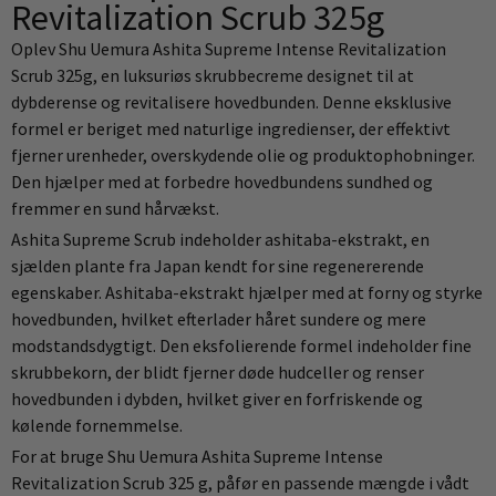
Revitalization Scrub 325g
Oplev Shu Uemura Ashita Supreme Intense Revitalization
Scrub 325g, en luksuriøs skrubbecreme designet til at
dybderense og revitalisere hovedbunden. Denne eksklusive
formel er beriget med naturlige ingredienser, der effektivt
fjerner urenheder, overskydende olie og produktophobninger.
Den hjælper med at forbedre hovedbundens sundhed og
fremmer en sund hårvækst.
Ashita Supreme Scrub indeholder ashitaba-ekstrakt, en
sjælden plante fra Japan kendt for sine regenererende
egenskaber. Ashitaba-ekstrakt hjælper med at forny og styrke
hovedbunden, hvilket efterlader håret sundere og mere
modstandsdygtigt. Den eksfolierende formel indeholder fine
skrubbekorn, der blidt fjerner døde hudceller og renser
hovedbunden i dybden, hvilket giver en forfriskende og
kølende fornemmelse.
For at bruge Shu Uemura Ashita Supreme Intense
Revitalization Scrub 325 g, påfør en passende mængde i vådt