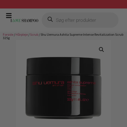
Gratis fragt ved køb over 399,-
Forside
/
Hårpleje
/
Scrub
/ Shu Uemura Ashita Supreme Intense Revitalization Scrub
325g