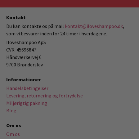
Kontakt
Du kan kontakte os på mail
kontakt@iloveshampoo.dk
,
som vi besvarer inden for 24 timer i hverdagene.
Iloveshampoo ApS
CVR: 45696847
Håndværkervej 6
9700 Brønderslev
Informationer
Handelsbetingelser
Levering, returnering og fortrydelse
Miljørigtig pakning
Blog
Om os
Om os