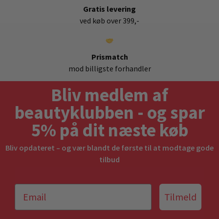
Gratis levering
ved køb over 399,-
Prismatch
mod billigste forhandler
Bliv medlem af
beautyklubben - og spar
5% på dit næste køb
Bliv opdateret – og vær blandt de første til at modtage gode
tilbud
Tilmeld