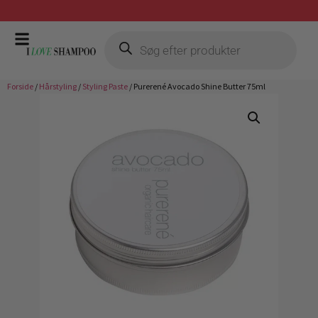
Prismatch mod billigste forhandler
Forside
/
Hårstyling
/
Styling Paste
/ Purerené Avocado Shine Butter 75ml