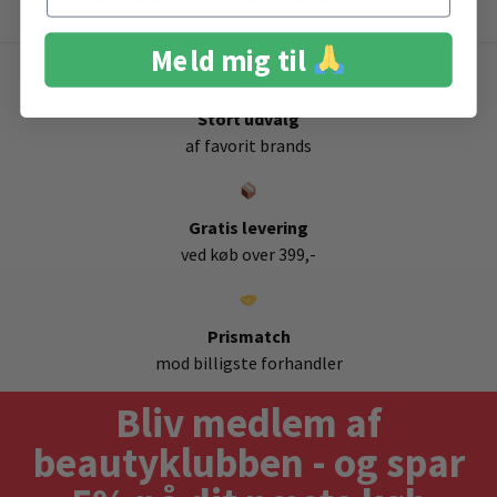
Meld mig til
Stort udvalg
af favorit brands
Gratis levering
ved køb over 399,-
Prismatch
mod billigste forhandler
Bliv medlem af
beautyklubben - og spar