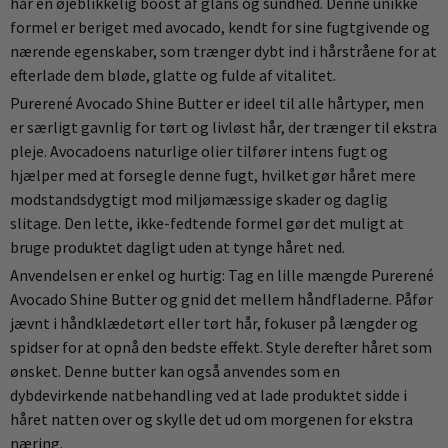
hår en øjeblikkelig boost af glans og sundhed. Denne unikke
formel er beriget med avocado, kendt for sine fugtgivende og
nærende egenskaber, som trænger dybt ind i hårstråene for at
efterlade dem bløde, glatte og fulde af vitalitet.
Purerené Avocado Shine Butter er ideel til alle hårtyper, men
er særligt gavnlig for tørt og livløst hår, der trænger til ekstra
pleje. Avocadoens naturlige olier tilfører intens fugt og
hjælper med at forsegle denne fugt, hvilket gør håret mere
modstandsdygtigt mod miljømæssige skader og daglig
slitage. Den lette, ikke-fedtende formel gør det muligt at
bruge produktet dagligt uden at tynge håret ned.
Anvendelsen er enkel og hurtig: Tag en lille mængde Purerené
Avocado Shine Butter og gnid det mellem håndfladerne. Påfør
jævnt i håndklædetørt eller tørt hår, fokuser på længder og
spidser for at opnå den bedste effekt. Style derefter håret som
ønsket. Denne butter kan også anvendes som en
dybdevirkende natbehandling ved at lade produktet sidde i
håret natten over og skylle det ud om morgenen for ekstra
næring.