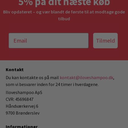
5% på dit næste køb
Bliv opdateret – og vær blandt de første til at modtage gode
tilbud
Tilmeld
Kontakt
Du kan kontakte os på mail
kontakt@iloveshampoo.dk
,
som vi besvarer inden for 24 timer i hverdagene.
Iloveshampoo ApS
CVR: 45696847
Håndværkervej 6
9700 Brønderslev
Informationer