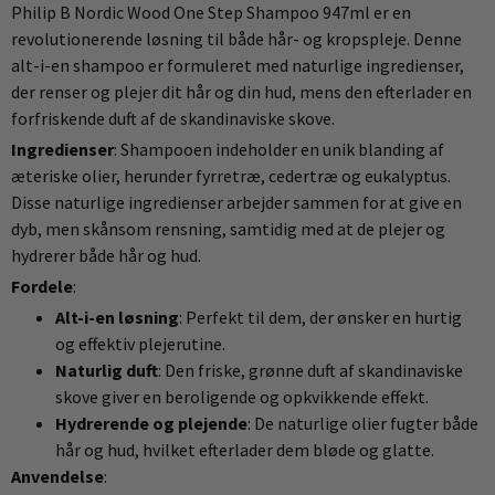
Philip B Nordic Wood One Step Shampoo 947ml er en
revolutionerende løsning til både hår- og kropspleje. Denne
alt-i-en shampoo er formuleret med naturlige ingredienser,
der renser og plejer dit hår og din hud, mens den efterlader en
forfriskende duft af de skandinaviske skove.
Ingredienser
: Shampooen indeholder en unik blanding af
æteriske olier, herunder fyrretræ, cedertræ og eukalyptus.
Disse naturlige ingredienser arbejder sammen for at give en
dyb, men skånsom rensning, samtidig med at de plejer og
hydrerer både hår og hud.
Fordele
:
Alt-i-en løsning
: Perfekt til dem, der ønsker en hurtig
og effektiv plejerutine.
Naturlig duft
: Den friske, grønne duft af skandinaviske
skove giver en beroligende og opkvikkende effekt.
Hydrerende og plejende
: De naturlige olier fugter både
hår og hud, hvilket efterlader dem bløde og glatte.
Anvendelse
: