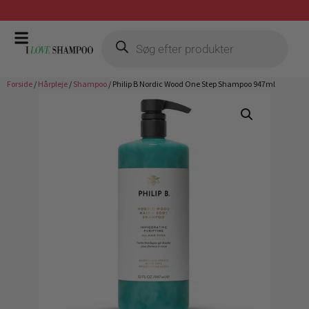
Prismatch mod billigste forhandler
Forside
/
Hårpleje
/
Shampoo
/ Philip B Nordic Wood One Step Shampoo 947ml