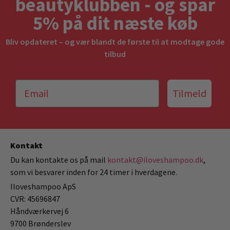
beautyklubben - og spar
5% på dit næste køb
Bliv opdateret – og vær blandt de første til at modtage gode
tilbud
Tilmeld
Kontakt
Du kan kontakte os på mail
kontakt@iloveshampoo.dk
,
som vi besvarer inden for 24 timer i hverdagene.
Iloveshampoo ApS
CVR: 45696847
Håndværkervej 6
9700 Brønderslev