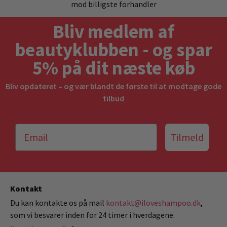
mod billigste forhandler
Bliv medlem af
beautyklubben - og spar
5% på dit næste køb
Bliv opdateret – og vær blandt de første til at modtage gode
tilbud
Tilmeld
Kontakt
Du kan kontakte os på mail
kontakt@iloveshampoo.dk
,
som vi besvarer inden for 24 timer i hverdagene.