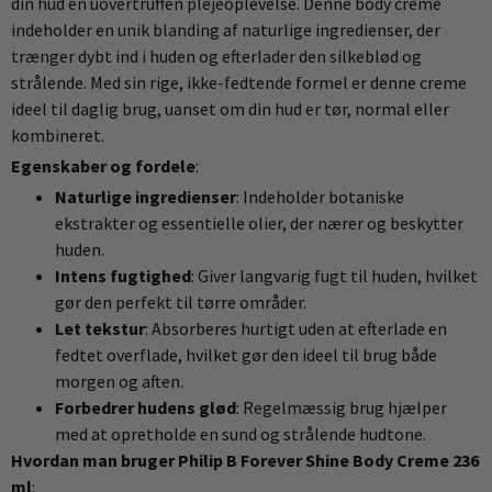
din hud en uovertruffen plejeoplevelse. Denne body creme
indeholder en unik blanding af naturlige ingredienser, der
trænger dybt ind i huden og efterlader den silkeblød og
strålende. Med sin rige, ikke-fedtende formel er denne creme
ideel til daglig brug, uanset om din hud er tør, normal eller
kombineret.
Egenskaber og fordele
:
Naturlige ingredienser
: Indeholder botaniske
ekstrakter og essentielle olier, der nærer og beskytter
huden.
Intens fugtighed
: Giver langvarig fugt til huden, hvilket
gør den perfekt til tørre områder.
Let tekstur
: Absorberes hurtigt uden at efterlade en
fedtet overflade, hvilket gør den ideel til brug både
morgen og aften.
Forbedrer hudens glød
: Regelmæssig brug hjælper
med at opretholde en sund og strålende hudtone.
Hvordan man bruger Philip B Forever Shine Body Creme 236
ml
: