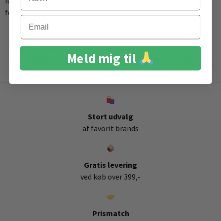
luksuriøs plejeoplevelse, der opfylder selv de højeste
forventninger til hudpleje.
Email
Anbefalet sammen med Philip B
Meld mig til
Forever Shine Body Creme 236ml
Stort udvalg
af favorit brands
Gratis levering
ved køb over 399,-
Prismatch