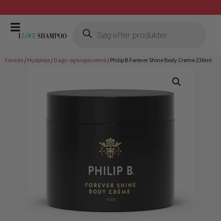
Gratis fragt ved køb over 399,-
Forside
/
Hudpleje
/
Dags- og kropscreme
/ Philip B Forever Shine Body Creme 236ml