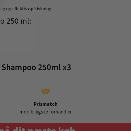
ig og effektiv opfriskning.
o 250 ml:
y Shampoo 250ml x3
Prismatch
mod billigste forhandler
på dit næste køb