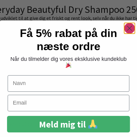
Everyday Beautyful Dry Shampoo 2
iklet til at give dig et friskt og rent look, selv når du ikke har t
e din frisure en ekstra dag.
Få 5% rabat på din
næste ordre
håret friskt og uden fedtet udseende.
 løftende look.
Når du tilmelder dig vores eksklusive kundeklub
 og ren duft.
kning på farten.
Navn
 inklusive farvet hår.
beriget med naturlige ingredienser, der skånsomt plejer dit hår.
t sikrer, at dit hår ser rent og sundt ud.
Email
ry Shampoo 250 ml
:
Meld mig til
ray jævnt på tørt hår.
gerspidserne.