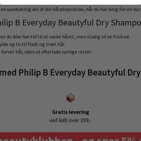
nde produkt og style som ønsket.
 uundværlig del af din hårplejerutine, når du har brug for en hurt
Philip B Everyday Beautyful Dry Shampo
vor du ikke har tid til at vaske håret, men stadig vil se frisk ud.
ylde og liv til fladt og træt hår.
 farvet hår, uden at efterlade synlige rester.
med Philip B Everyday Beautyful Dr
Gratis levering
ved køb over 399,-
beautyklubben - og spar 5% 