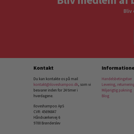
Bliv
Kontakt
Informatione
Du kan kontakte os på mail
Handelsbetingelser
kontakt@iloveshampoo.dk
, som vi
Levering, returnerin
besvarer inden for 24 timer i
Miljørigtig pakning
hverdagene.
Blog
Iloveshampoo ApS
CVR: 45696847
Håndværkervej 6
9700 Brønderslev