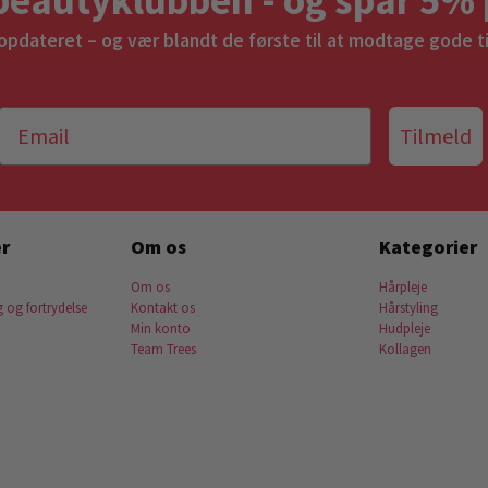
 opdateret – og vær blandt de første til at modtage gode t
Tilmeld
r
Om os
Kategorier
Om os
Hårpleje
g og fortrydelse
Kontakt os
Hårstyling
Min konto
Hudpleje
Team Trees
Kollagen