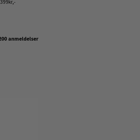
399kr,-
+200 anmeldelser