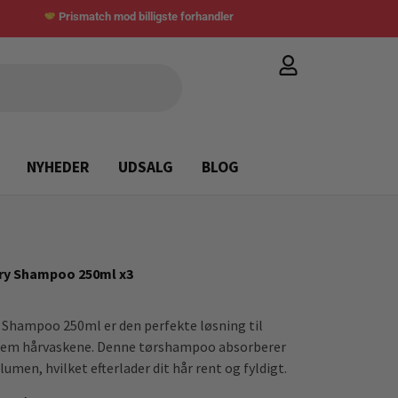
Prismatch mod billigste forhandler
NYHEDER
UDSALG
BLOG
Dry Shampoo 250ml x3
y Shampoo 250ml er den perfekte løsning til
mellem hårvaskene. Denne tørshampoo absorberer
lumen, hvilket efterlader dit hår rent og fyldigt.