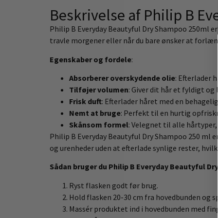
Beskrivelse af Philip B 
Philip B Everyday Beautyful Dry Shampoo 250ml er udv
travle morgener eller når du bare ønsker at forlæng
Egenskaber og fordele
:
Absorberer overskydende olie
: Efterlader 
Tilføjer volumen
: Giver dit hår et fyldigt og
Frisk duft
: Efterlader håret med en behagelig
Nemt at bruge
: Perfekt til en hurtig opfris
Skånsom formel
: Velegnet til alle hårtyper,
Philip B Everyday Beautyful Dry Shampoo 250 ml er 
og urenheder uden at efterlade synlige rester, hvilke
Sådan bruger du Philip B Everyday Beautyful D
Ryst flasken godt før brug.
Hold flasken 20-30 cm fra hovedbunden og sp
Massér produktet ind i hovedbunden med fin