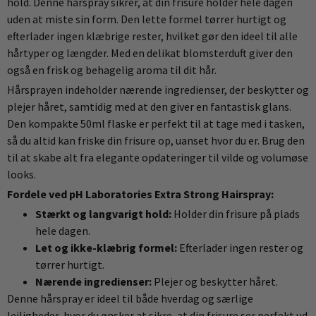
hold. Denne hårspray sikrer, at din frisure holder hele dagen
uden at miste sin form. Den lette formel tørrer hurtigt og
efterlader ingen klæbrige rester, hvilket gør den ideel til alle
hårtyper og længder. Med en delikat blomsterduft giver den
også en frisk og behagelig aroma til dit hår.
Hårsprayen indeholder nærende ingredienser, der beskytter og
plejer håret, samtidig med at den giver en fantastisk glans.
Den kompakte 50ml flaske er perfekt til at tage med i tasken,
så du altid kan friske din frisure op, uanset hvor du er. Brug den
til at skabe alt fra elegante opdateringer til vilde og volumøse
looks.
Fordele ved pH Laboratories Extra Strong Hairspray:
Stærkt og langvarigt hold:
Holder din frisure på plads
hele dagen.
Let og ikke-klæbrig formel:
Efterlader ingen rester og
tørrer hurtigt.
Nærende ingredienser:
Plejer og beskytter håret.
Denne hårspray er ideel til både hverdag og særlige
lejligheder, hvor du ønsker at sikre, at din frisure ser perfekt ud