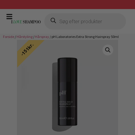
Gratis fragt ved køb over 399,-
Forside
/
Hårstyling
/
Hårspray
/ pH Laboratories Extra Strong Hairspray 50ml
151kr.