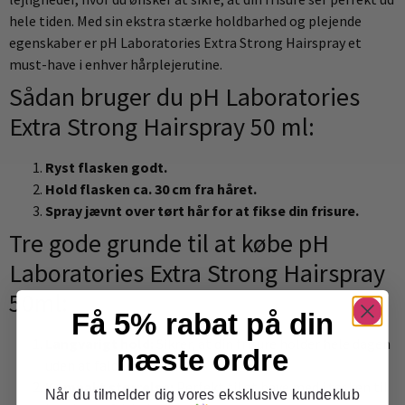
hele tiden. Med sin ekstra stærke holdbarhed og plejende
egenskaber er pH Laboratories Extra Strong Hairspray et
must-have i enhver hårplejerutine.
Sådan bruger du pH Laboratories
Extra Strong Hairspray 50 ml:
Ryst flasken godt.
Hold flasken ca. 30 cm fra håret.
Spray jævnt over tørt hår for at fikse din frisure.
Tre gode grunde til at købe pH
Laboratories Extra Strong Hairspray
50ml:
Få 5% rabat på din
Langvarigt hold:
Sikrer, at din frisure holder hele dagen
næste ordre
uden at falde sammen.
Kompakt størrelse:
Perfekt til at have med i tasken til
Når du tilmelder dig vores eksklusive kundeklub