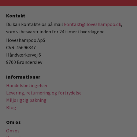
Kontakt
Du kan kontakte os på mail
kontakt@iloveshampoo.dk
,
som vi besvarer inden for 24 timer i hverdagene.
Iloveshampoo ApS
CVR: 45696847
Håndværkervej 6
9700 Brønderslev
Informationer
Handelsbetingelser
Levering, returnering og fortrydelse
Miljørigtig pakning
Blog
Om os
Om os