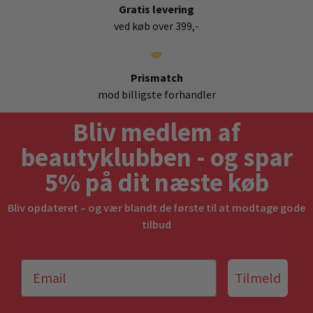
Gratis levering
ved køb over 399,-
Prismatch
mod billigste forhandler
Bliv medlem af
beautyklubben - og spar
5% på dit næste køb
Bliv opdateret – og vær blandt de første til at modtage gode
tilbud
Tilmeld