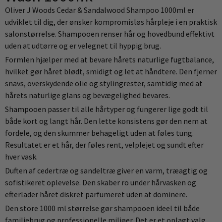
Oliver J Woods Cedar & Sandalwood Shampoo 1000ml er
udviklet til dig, der ønsker kompromisløs hårpleje i en praktisk
salonstørrelse. Shampooen renser hår og hovedbund effektivt
uden at udtørre og er velegnet til hyppig brug.
Formlen hjælper med at bevare hårets naturlige fugtbalance,
hvilket gør håret blødt, smidigt og let at håndtere. Den fjerner
snavs, overskydende olie og stylingrester, samtidig med at
hårets naturlige glans og bevægelighed bevares.
Shampooen passer til alle hårtyper og fungerer lige godt til
både kort og langt hår. Den lette konsistens gør den nem at
fordele, og den skummer behageligt uden at føles tung.
Resultatet er et hår, der føles rent, velplejet og sundt efter
hver vask.
Duften af cedertræ og sandeltræ giver en varm, træagtig og
sofistikeret oplevelse. Den skaber ro under hårvasken og
efterlader håret diskret parfumeret uden at dominere.
Den store 1000 ml størrelse gør shampooen ideel til både
familiebrug og professionelle miljøer. Det er et oplagt valg