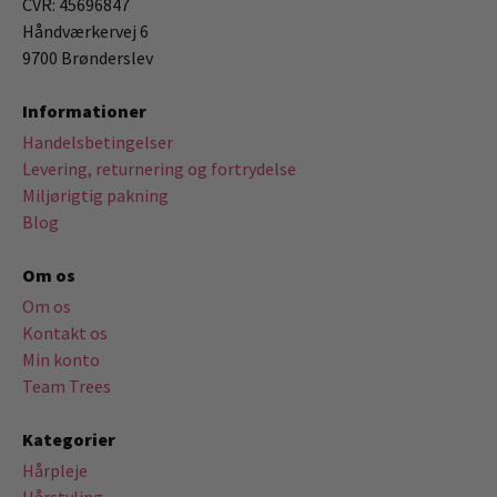
CVR: 45696847
Håndværkervej 6
9700 Brønderslev
Informationer
Handelsbetingelser
Levering, returnering og fortrydelse
Miljørigtig pakning
Blog
Om os
Om os
Kontakt os
Min konto
Team Trees
Kategorier
Hårpleje
Hårstyling