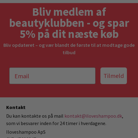
Bliv medlem af
beautyklubben - og spar
5% på dit næste køb
Bliv opdateret – og vær blandt de første til at modtage gode
tilbud
Tilmeld
Kontakt
Du kan kontakte os på mail
kontakt@iloveshampoo.dk
,
som vi besvarer inden for 24 timer i hverdagene.
Iloveshampoo ApS