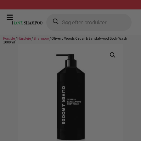
Prismatch mod billigste forhandler
Forside
/
Hårpleje
/
Shampoo
/ Oliver J Woods Cedar & Sandalwood Body Wash
1000ml