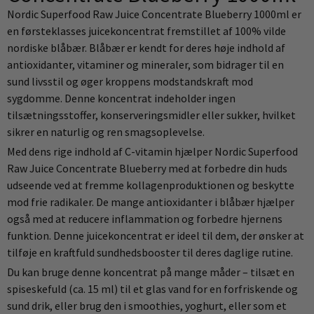
Nordic Superfood Raw Juice Concentrate Blueberry 1000ml er
en førsteklasses juicekoncentrat fremstillet af 100% vilde
nordiske blåbær. Blåbær er kendt for deres høje indhold af
antioxidanter, vitaminer og mineraler, som bidrager til en
sund livsstil og øger kroppens modstandskraft mod
sygdomme. Denne koncentrat indeholder ingen
tilsætningsstoffer, konserveringsmidler eller sukker, hvilket
sikrer en naturlig og ren smagsoplevelse.
Med dens rige indhold af C-vitamin hjælper Nordic Superfood
Raw Juice Concentrate Blueberry med at forbedre din huds
udseende ved at fremme kollagenproduktionen og beskytte
mod frie radikaler. De mange antioxidanter i blåbær hjælper
også med at reducere inflammation og forbedre hjernens
funktion. Denne juicekoncentrat er ideel til dem, der ønsker at
tilføje en kraftfuld sundhedsbooster til deres daglige rutine.
Du kan bruge denne koncentrat på mange måder – tilsæt en
spiseskefuld (ca. 15 ml) til et glas vand for en forfriskende og
sund drik, eller brug den i smoothies, yoghurt, eller som et