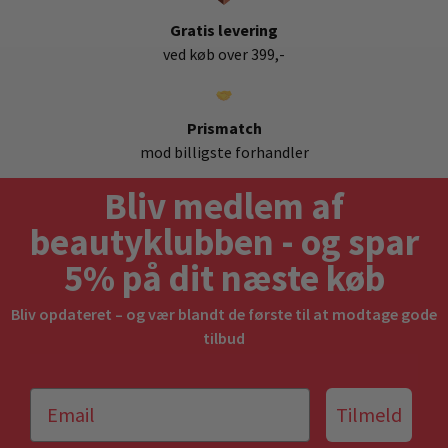
Gratis levering
ved køb over 399,-
Prismatch
mod billigste forhandler
Bliv medlem af
beautyklubben - og spar
5% på dit næste køb
Bliv opdateret – og vær blandt de første til at modtage gode
tilbud
Tilmeld