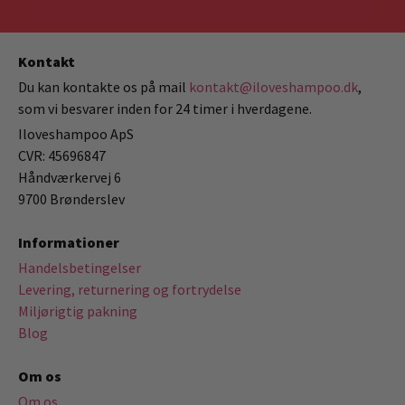
Kontakt
Du kan kontakte os på mail
kontakt@iloveshampoo.dk
,
som vi besvarer inden for 24 timer i hverdagene.
Iloveshampoo ApS
CVR: 45696847
Håndværkervej 6
9700 Brønderslev
Informationer
Handelsbetingelser
Levering, returnering og fortrydelse
Miljørigtig pakning
Blog
Om os
Om os