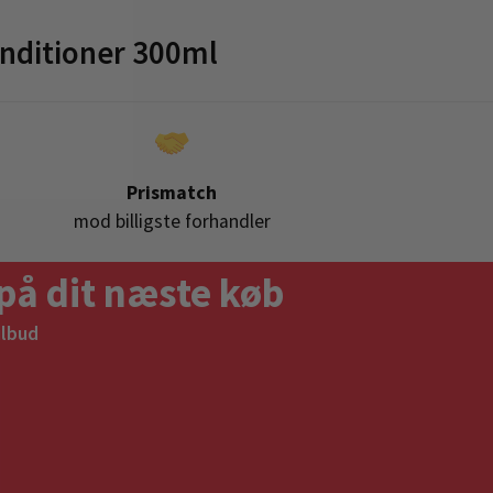
nditioner 300ml
Prismatch
mod billigste forhandler
på dit næste køb
ilbud