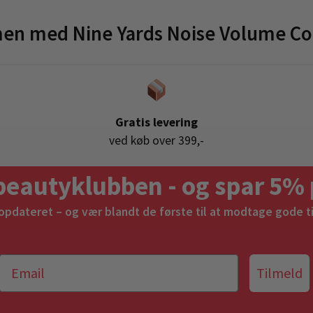
en med Nine Yards Noise Volume Co
Gratis levering
ved køb over 399,-
beautyklubben - og spar 5% 
 opdateret – og vær blandt de første til at modtage gode t
Tilmeld