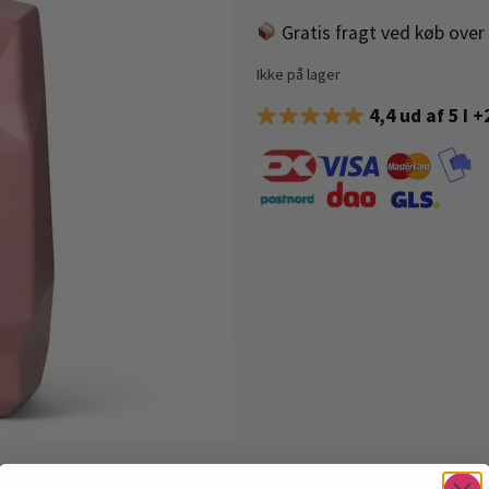
Gratis fragt ved køb over 
Ikke på lager
4,4 ud af 5 I 