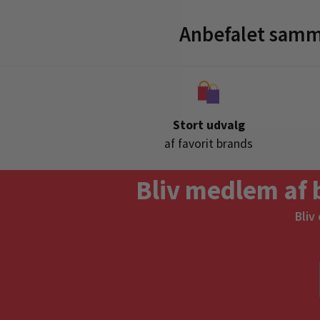
Anbefalet samm
Stort udvalg
af favorit brands
Bliv medlem af 
Bliv