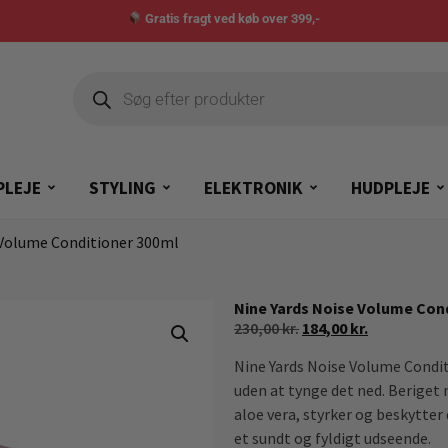
Gratis fragt ved køb over 399,-
PLEJE
STYLING
ELEKTRONIK
HUDPLEJE
 Volume Conditioner 300ml
Nine Yards Noise Volume Con
230,00
kr.
184,00
kr.
Nine Yards Noise Volume Conditi
uden at tynge det ned. Beriget
aloe vera, styrker og beskytter
et sundt og fyldigt udseende.