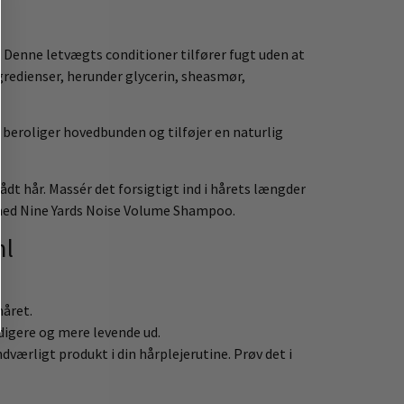
r. Denne letvægts conditioner tilfører fugt uden at
ngredienser, herunder glycerin, sheasmør,
 beroliger hovedbunden og tilføjer en naturlig
t hår. Massér det forsigtigt ind i hårets længder
n med Nine Yards Noise Volume Shampoo.
ml
håret.
digere og mere levende ud.
værligt produkt i din hårplejerutine. Prøv det i