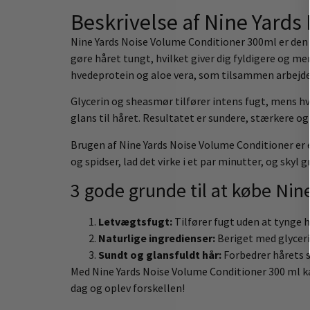
Beskrivelse af Nine Yard
Nine Yards Noise Volume Conditioner 300ml er den id
gøre håret tungt, hvilket giver dig fyldigere og m
hvedeprotein og aloe vera, som tilsammen arbejder 
Glycerin og sheasmør tilfører intens fugt, mens h
glans til håret. Resultatet er sundere, stærkere o
Brugen af Nine Yards Noise Volume Conditioner er 
og spidser, lad det virke i et par minutter, og sk
3 gode grunde til at købe Ni
Letvægtsfugt:
Tilfører fugt uden at tynge h
Naturlige ingredienser:
Beriget med glyceri
Sundt og glansfuldt hår:
Forbedrer hårets s
Med Nine Yards Noise Volume Conditioner 300 ml kan 
dag og oplev forskellen!