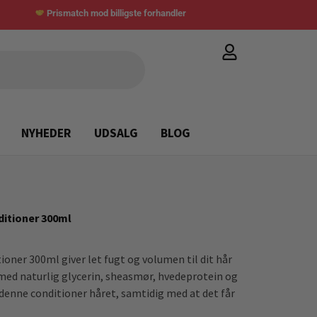
Prismatch mod billigste forhandler
NYHEDER
UDSALG
BLOG
ditioner 300ml
oner 300ml giver let fugt og volumen til dit hår
 med naturlig glycerin, sheasmør, hvedeprotein og
 denne conditioner håret, samtidig med at det får