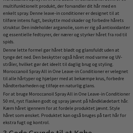
multifunktionelt produkt, der forvandler dit hår med en
enkelt spray. Denne leave-in conditioner er designet til at
tilføre intens fugt, beskytte mod skader og forbedre hårets
struktur. Den indeholder arganolie, som er rig på antioxidanter
og essentielle fedtsyrer, der nærer og styrker håret fra rod til
spids.
Denne lette formel gør håret blødt og glansfuldt uden at
tynge det ned. Den beskytter også håret mod varme og UV-
stråler, hvilket gør det ideelt til daglig brug og styling.
Moroccanoil Spray All in One Leave-in Conditioner er velegnet
til alle hårtyper og hjælper med at bekæmpe krus, forbedre
håndterbarheden og tilføje en naturlig glans.
For at bruge Moroccanoil Spray All in One Leave-in Conditioner
50 ml, ryst flasken godt og spray jævnt på håndklædetørt hår.
Kæm håret igennem for at fordele produktet jævnt. Style
håret som ønsket. Produktet kan også bruges på tørt hår for
ekstra fugt og kontrol.