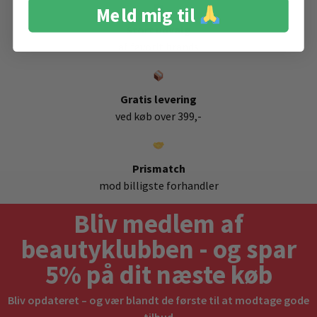
Meld mig til
Stort udvalg
af favorit brands
Gratis levering
ved køb over 399,-
Prismatch
mod billigste forhandler
Bliv medlem af
beautyklubben - og spar
5% på dit næste køb
Bliv opdateret – og vær blandt de første til at modtage gode