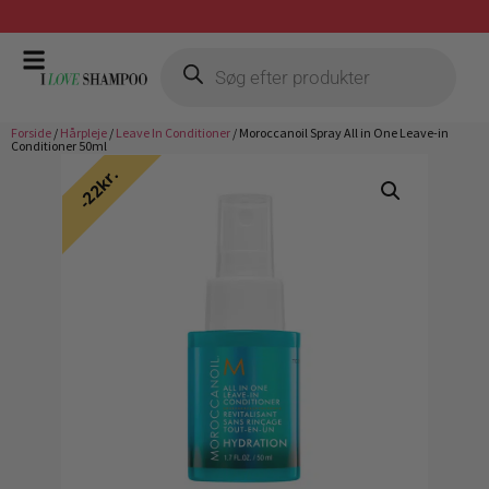
Gratis fragt ved køb over 399,-
Forside
/
Hårpleje
/
Leave In Conditioner
/ Moroccanoil Spray All in One Leave-in
Conditioner 50ml
22kr.