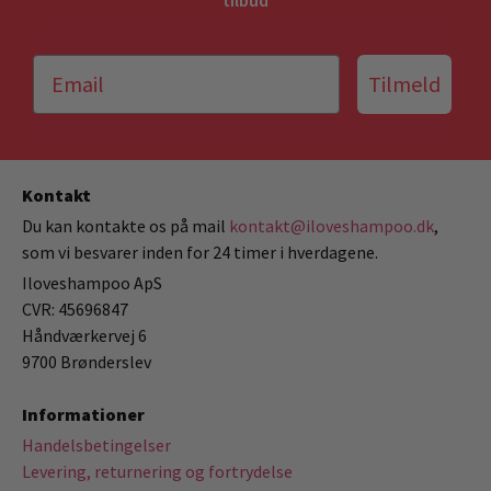
tilbud
Tilmeld
Kontakt
Du kan kontakte os på mail
kontakt@iloveshampoo.dk
,
som vi besvarer inden for 24 timer i hverdagene.
Iloveshampoo ApS
CVR: 45696847
Håndværkervej 6
9700 Brønderslev
Informationer
Handelsbetingelser
Levering, returnering og fortrydelse