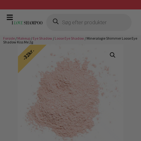
Gratis fragt ved køb over 399,-
Forside
/
Makeup
/
Eye Shadow
/
Loose Eye Shadow
/ Mineralogie Shimmer Loose Eye
Shadow Kiss Me 2g
32kr.