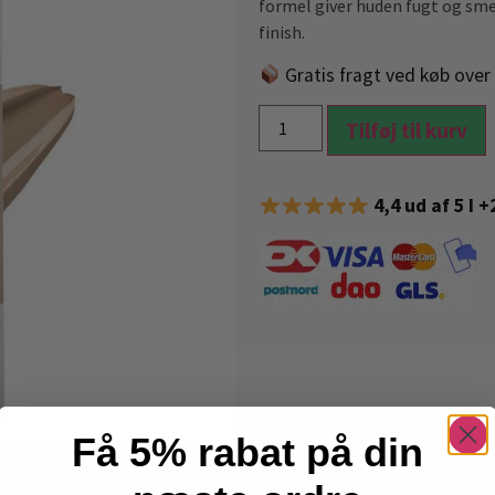
formel giver huden fugt og smelt
finish.
Gratis fragt ved køb over 
Tilføj til kurv
4,4 ud af 5 I 
Få 5% rabat på din