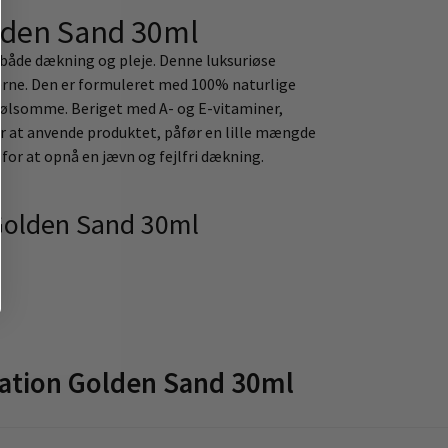
olden Sand 30ml
 både dækning og pleje. Denne luksuriøse
erne. Den er formuleret med 100% naturlige
t følsomme. Beriget med A- og E-vitaminer,
or at anvende produktet, påfør en lille mængde
for at opnå en jævn og fejlfri dækning.
 Golden Sand 30ml
ation Golden Sand 30ml