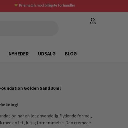
Prismatch mod billigste forhandler
NYHEDER
UDSALG
BLOG
 Foundation Golden Sand 30ml
 dækning!
ndation har en let anvendelig flydende formel,
ok med en let, luftig fornemmelse. Den cremede