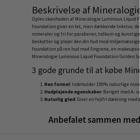
Beskrivelse af Mineralog
Oplev skønheden af Mineralogie Luminous Liquid Fo
foundation giver en let, men dækkende tekstur, d
mineraler og fri for parabener, talkum og kunstige 
beskytter og plejer den din hud mod miljømæssige s
foundation på ren hud med fingrene, en makeupsvamp
Mineralogie Luminous Liquid Foundation Golden San
3 gode grunde til at købe Mi
Ren formel
: Indeholder 100% naturlige mine
Hudplejende egenskaber
: Beriget med A- o
Naturlig glød
: Giver en fejlfri dækning med 
Anbefalet sammen med 