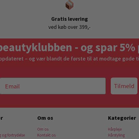
Gratis levering
ved køb over 399,-
beautyklubben - og spar 5% 
 opdateret – og vær blandt de første til at modtage gode t
Tilmeld
r
Om os
Kategorier
Om os
Hårpleje
g og fortrydelse
Kontakt os
Hårstyling