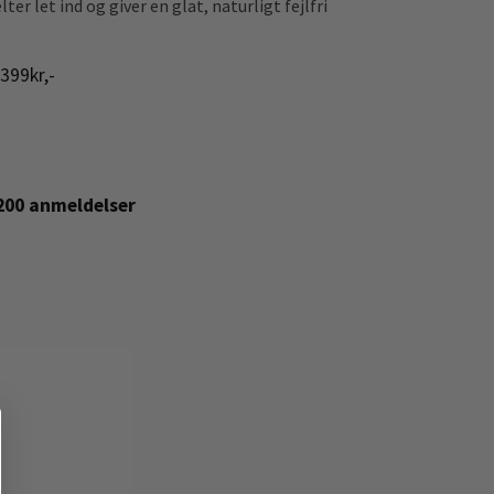
er let ind og giver en glat, naturligt fejlfri
399kr,-
+200 anmeldelser