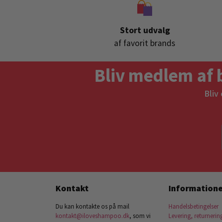
Stort udvalg
af favorit brands
Bliv medlem af 
Bliv
Kontakt
Informatione
Du kan kontakte os på mail
Handelsbetingelser
kontakt@iloveshampoo.dk
, som vi
Levering, returnerin