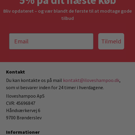
5% på dit næste køb
Bliv opdateret – og vær blandt de første til at modtage gode
tilbud
Tilmeld
Kontakt
Du kan kontakte os på mail
kontakt@iloveshampoo.dk
,
som vi besvarer inden for 24 timer i hverdagene.
Iloveshampoo ApS
CVR: 45696847
Håndværkervej 6
9700 Brønderslev
Informationer