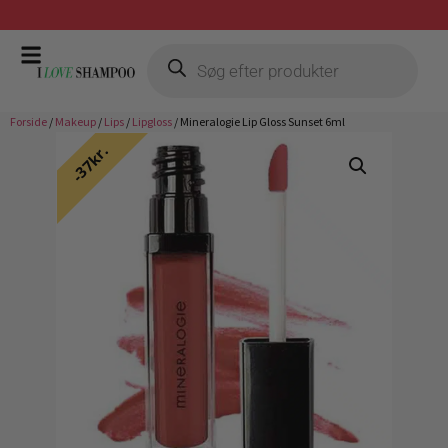
Prismatch mod billigste forhandler
Forside
/
Makeup
/
Lips
/
Lipgloss
/ Mineralogie Lip Gloss Sunset 6ml
37kr.