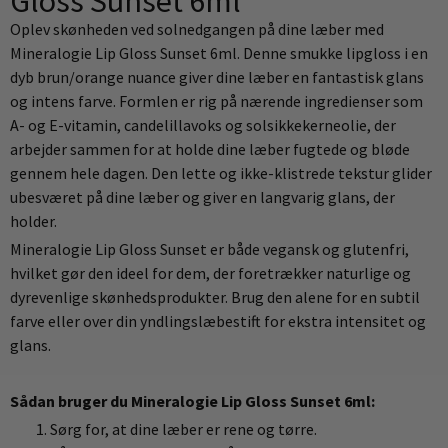
Gloss Sunset 6ml
Oplev skønheden ved solnedgangen på dine læber med
Mineralogie Lip Gloss Sunset 6ml. Denne smukke lipgloss i en
dyb brun/orange nuance giver dine læber en fantastisk glans
og intens farve. Formlen er rig på nærende ingredienser som
A- og E-vitamin, candelillavoks og solsikkekerneolie, der
arbejder sammen for at holde dine læber fugtede og bløde
gennem hele dagen. Den lette og ikke-klistrede tekstur glider
ubesværet på dine læber og giver en langvarig glans, der
holder.
Mineralogie Lip Gloss Sunset er både vegansk og glutenfri,
hvilket gør den ideel for dem, der foretrækker naturlige og
dyrevenlige skønhedsprodukter. Brug den alene for en subtil
farve eller over din yndlingslæbestift for ekstra intensitet og
glans.
Sådan bruger du Mineralogie Lip Gloss Sunset 6ml:
Sørg for, at dine læber er rene og tørre.