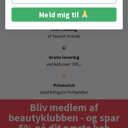
Meld mig til
Stort udvalg
af favorit brands
Gratis levering
ved køb over 399,-
Prismatch
mod billigste forhandler
Bliv medlem af
beautyklubben - og spar