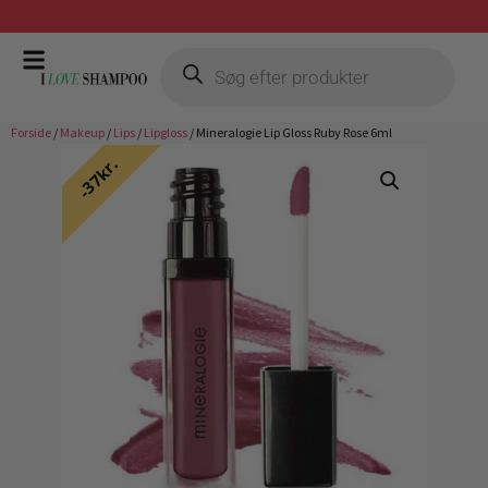
Prismatch mod billigste forhandler
Forside
/
Makeup
/
Lips
/
Lipgloss
/ Mineralogie Lip Gloss Ruby Rose 6ml
37kr.