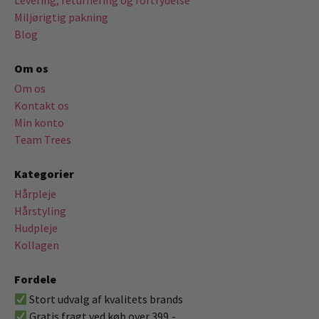
Levering, returnering og fortrydelse
Miljørigtig pakning
Blog
Om os
Om os
Kontakt os
Min konto
Team Trees
Kategorier
Hårpleje
Hårstyling
Hudpleje
Kollagen
Fordele
Stort udvalg af kvalitets brands
Gratis fragt ved køb over 399,-