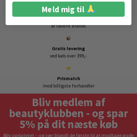
Meld mig til
Stort udvalg
af favorit brands
Gratis levering
ved køb over 399,-
Prismatch
mod billigste forhandler
Bliv medlem af
beautyklubben - og spar
5% på dit næste køb
Bliv opdateret – og vær blandt de første til at modtage gode