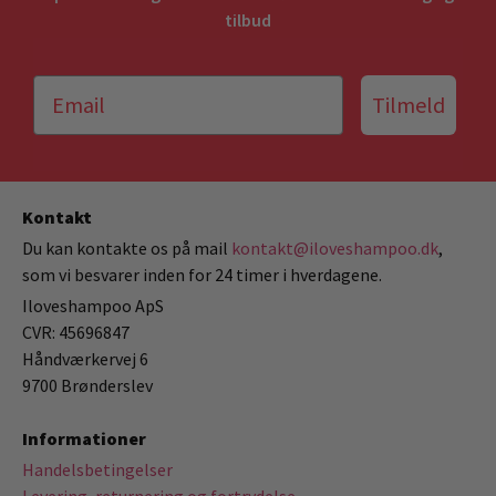
tilbud
Tilmeld
Kontakt
Du kan kontakte os på mail
kontakt@iloveshampoo.dk
,
som vi besvarer inden for 24 timer i hverdagene.
Iloveshampoo ApS
CVR: 45696847
Håndværkervej 6
9700 Brønderslev
Informationer
Handelsbetingelser