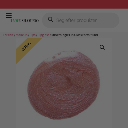
Prismatch mod billigste forhandler
Forside
/
Makeup
/
Lips
/
Lipgloss
/ Mineralogie Lip Gloss Parfait 6ml
37kr.