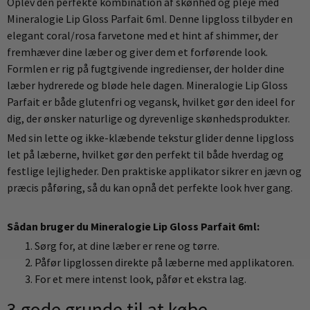
Oplev den perfekte kombination af skønhed og pleje med
Mineralogie Lip Gloss Parfait 6ml. Denne lipgloss tilbyder en
elegant coral/rosa farvetone med et hint af shimmer, der
fremhæver dine læber og giver dem et forførende look.
Formlen er rig på fugtgivende ingredienser, der holder dine
læber hydrerede og bløde hele dagen. Mineralogie Lip Gloss
Parfait er både glutenfri og vegansk, hvilket gør den ideel for
dig, der ønsker naturlige og dyrevenlige skønhedsprodukter.
Med sin lette og ikke-klæbende tekstur glider denne lipgloss
let på læberne, hvilket gør den perfekt til både hverdag og
festlige lejligheder. Den praktiske applikator sikrer en jævn og
præcis påføring, så du kan opnå det perfekte look hver gang.
Sådan bruger du Mineralogie Lip Gloss Parfait 6ml:
Sørg for, at dine læber er rene og tørre.
Påfør lipglossen direkte på læberne med applikatoren.
For et mere intenst look, påfør et ekstra lag.
3 gode grunde til at købe