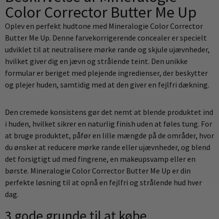
Color Corrector Butter Me Up
Oplev en perfekt hudtone med Mineralogie Color Corrector
Butter Me Up. Denne farvekorrigerende concealer er specielt
udviklet til at neutralisere mørke rande og skjule ujævnheder,
hvilket giver dig en jævn og strålende teint. Den unikke
formular er beriget med plejende ingredienser, der beskytter
og plejer huden, samtidig med at den giver en fejlfri dækning.
Den cremede konsistens gør det nemt at blende produktet ind
i huden, hvilket sikrer en naturlig finish uden at føles tung. For
at bruge produktet, påfør en lille mængde på de områder, hvor
du ønsker at reducere mørke rande eller ujævnheder, og blend
det forsigtigt ud med fingrene, en makeupsvamp eller en
børste. Mineralogie Color Corrector Butter Me Up er din
perfekte løsning til at opnå en fejlfri og strålende hud hver
dag.
3 gode grunde til at købe