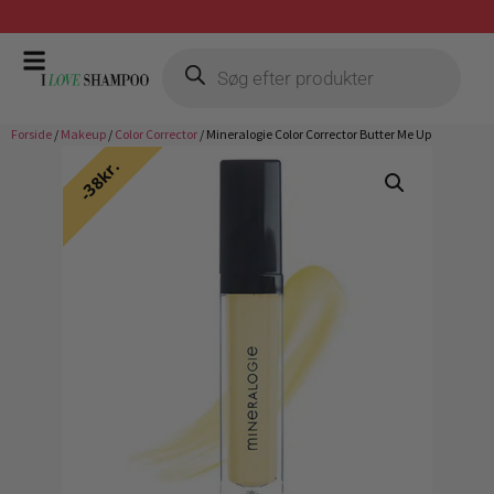
Gratis fragt ved køb over 399,-
Forside
/
Makeup
/
Color Corrector
/ Mineralogie Color Corrector Butter Me Up
38kr.